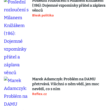
Poslední rozloučení s Milanem Knížákem
(†86): Dojemné vzpomínky přátel a záplava
věnců
Blesk politika
Marek Adamczyk: Problém na DAMU
přetrvává. Všichni o něm vědí, jen moc
nevědí, co s ním
Reflex.cz