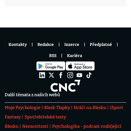
Kontakty
Redakce
Inzerce
Předplatné
RSS
Kariéra
Další témata z našich webů
Moje Psychologie
Blesk Tlapky
Hráči na Blesku
iSport
Fantasy
Spotřebitelské testy
Blesku
Nemovitosti
Psychologika - podcast rozbíjející