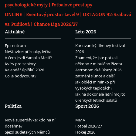
psychologické mýty
Fotbalové přestupy
ONLINE
Eventový prostor Level 9
OKTAGON 92: Szabová
vs. Pudilová
Chance Liga 2026/27
Aktuálně
Léto 2026
Epicentrum
Karlovarský filmový festival
Neštovice: příznaky, léčba
2026
V čem jezdí Yamal a Mesii?
Znamení, že jste potkali
Kvízy pro seniory
někoho z minulého života
Kalendář úplňků 2026
Astronomické úkazy 2026:
Co je bodycount?
zatmění slunce a další
Jak obléci miminko při
vysokých teplotách?
Jak na dokonalé letní mojito
6 lehkých letních salátů
Politika
Sport 2026
Nová superdávka: kdo na ní
MMA
dosáhne?
Fotbal 2026/27
Sjezd sudetských Němců
Hokej 2026