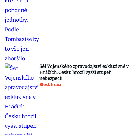
Šéf Vojenského zpravodajství exkluzivně v
Hráčích: Česku hrozil vyšší stupeň
nebezpečí!
Blesk hráči