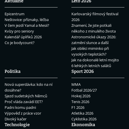
Aktuálně
Léto 2026
Epicentrum
Karlovarský filmový festival
Neštovice: příznaky, léčba
2026
V čem jezdí Yamal a Mesii?
Znamení, že jste potkali
Kvízy pro seniory
někoho z minulého života
Kalendář úplňků 2026
Astronomické úkazy 2026:
Co je bodycount?
zatmění slunce a další
Jak obléci miminko při
vysokých teplotách?
Jak na dokonalé letní mojito
6 lehkých letních salátů
Politika
Sport 2026
Nová superdávka: kdo na ní
MMA
dosáhne?
Fotbal 2026/27
Sjezd sudetských Němců
Hokej 2026
Proč vláda zavádí EET?
Tenis 2026
Padni komu padni
F1 2026
Výpověď z práce vzor
Atletika 2026
Divoký kačer
Cyklistika 2026
Technologie
Ekonomika