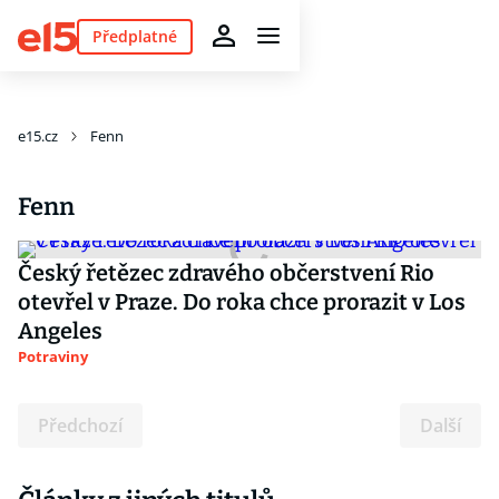
Předplatné
e15.cz
Fenn
Fenn
Český řetězec zdravého občerstvení Rio
otevřel v Praze. Do roka chce prorazit v Los
Angeles
Potraviny
Předchozí
Další