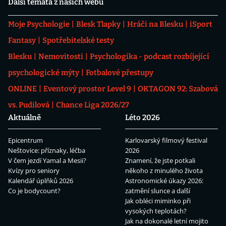
Další témata z našich webů
Moje Psychologie
Blesk Tlapky
Hráči na Blesku
iSport
Fantasy
Spotřebitelské testy
Blesku
Nemovitosti
Psychologika - podcast rozbíjející
psychologické mýty
Fotbalové přestupy
ONLINE
Eventový prostor Level 9
OKTAGON 92: Szabová
vs. Pudilová
Chance Liga 2026/27
Aktuálně
Léto 2026
Epicentrum
Karlovarský filmový festival
Neštovice: příznaky, léčba
2026
V čem jezdí Yamal a Mesii?
Znamení, že jste potkali
Kvízy pro seniory
někoho z minulého života
Kalendář úplňků 2026
Astronomické úkazy 2026:
Co je bodycount?
zatmění slunce a další
Jak obléci miminko při
vysokých teplotách?
Jak na dokonalé letní mojito