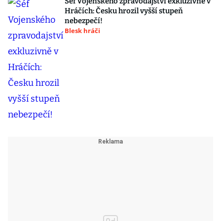
Šéf Vojenského zpravodajství exkluzivně v
Hráčích: Česku hrozil vyšší stupeň
nebezpečí!
Blesk hráči