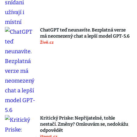
ChatGPT teď neunavíte. Bezplatná verze
má neomezený chat a lepší model GPT-5.6
Živě.cz
Kritický Priske: Nepřijatelné, tohle
nestačí. Změny? Omlouvám se, nedokážu
odpovědět
iSport.cz