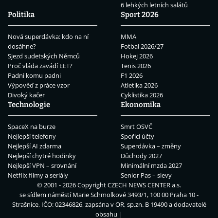
6 lehkých letních salátů
Politika
Sport 2026
Nová superdávka: kdo na ní
MMA
dosáhne?
Fotbal 2026/27
Sjezd sudetských Němců
Hokej 2026
Proč vláda zavádí EET?
Tenis 2026
Padni komu padni
F1 2026
Výpověď z práce vzor
Atletika 2026
Divoký kačer
Cyklistika 2026
Technologie
Ekonomika
SpaceX na burze
Smrt OSVČ
Nejlepší telefony
Spořicí účty
Nejlepší AI zdarma
Superdávka – změny
Nejlepší chytré hodinky
Důchody 2027
Nejlepší VPN – srovnání
Minimální mzda 2027
Netflix filmy a seriály
Senior Pas – slevy
© 2001 - 2026 Copyright
CZECH NEWS CENTER a.s.
se sídlem náměstí Marie Schmolkové 3493/1, 100 00 Praha 10 -
Strašnice, IČO: 02346826, zapsána v OR, sp.zn. B 19490 a dodavatelé
obsahu