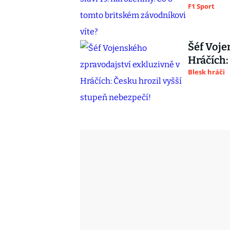
F1 Sport
Šéf Voje
Hráčích:
Blesk hráči