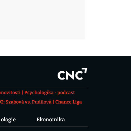
movitosti
Psychologika - podcast
: Szabová vs. Pudilová
Chance Liga
ologie
Ekonomika