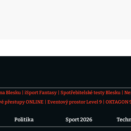
 na Blesku
iSport Fantasy
Spotřebitelské testy Blesku
Ne
vé přestupy ONLINE
Eventový prostor Level 9
OKTAGON 92
Politika
Sport 2026
Techn