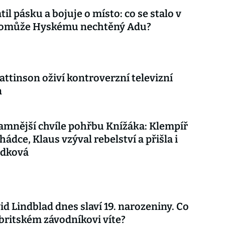
til pásku a bojuje o místo: co se stalo v
 pomůže Hyskému nechtěný Adu?
attinson oživí kontroverzní televizní
n
mnější chvíle pohřbu Knížáka: Klempíř
hádce, Klaus vzýval rebelství a přišla i
udková
vid Lindblad dnes slaví 19. narozeniny. Co
britském závodníkovi víte?