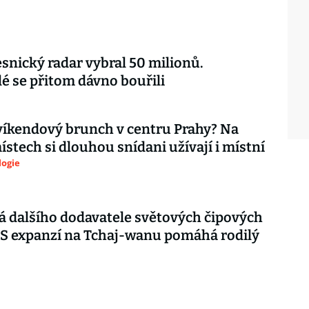
esnický radar vybral 50 milionů.
é se přitom dávno bouřili
íkendový brunch v centru Prahy? Na
ístech si dlouhou snídani užívají i místní
logie
 dalšího dodavatele světových čipových
 S expanzí na Tchaj-wanu pomáhá rodilý