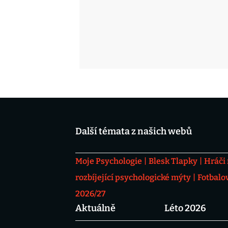
Další témata z našich webů
Moje Psychologie
Blesk Tlapky
Hráči
rozbíjející psychologické mýty
Fotbalo
2026/27
Aktuálně
Léto 2026