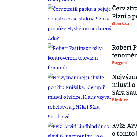
Červ ztra
Plzni a
iSport.cz
Robert P
fenomé
Poggers
Nejvýzna
mluvil o 
Sára Sa
Blesk.cz
Kvíz: Ar
o tomto 