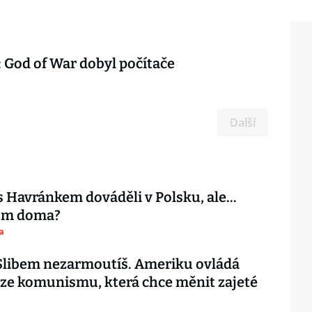
 God of War dobyl počítače
Další
s Havránkem dováděli v Polsku, ale…
tom doma?
a
 Slibem nezarmoutíš. Ameriku ovládá
ze komunismu, která chce měnit zajeté