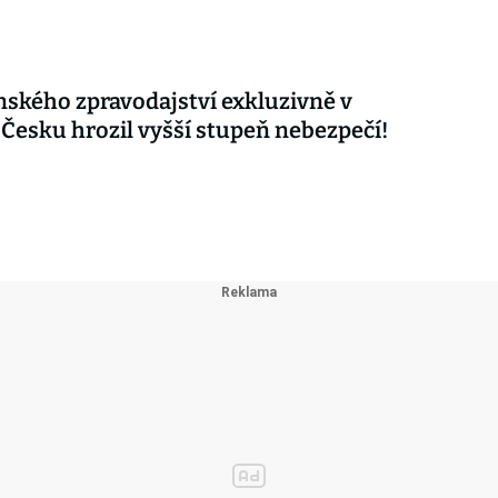
nského zpravodajství exkluzivně v
 Česku hrozil vyšší stupeň nebezpečí!