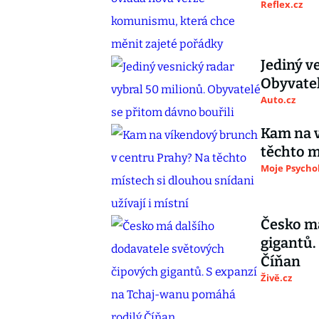
Reflex.cz
Jediný v
Obyvatel
Auto.cz
Kam na v
těchto m
Moje Psycho
Česko má
gigantů.
Číňan
Živě.cz