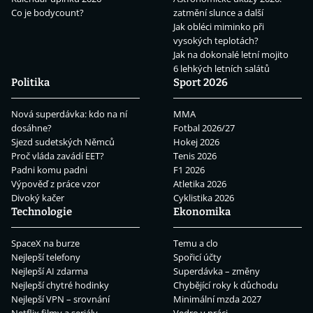
Co je bodycount?
zatmění slunce a další
Jak obléci miminko při
vysokých teplotách?
Jak na dokonalé letní mojito
6 lehkých letních salátů
Politika
Sport 2026
Nová superdávka: kdo na ní
MMA
dosáhne?
Fotbal 2026/27
Sjezd sudetských Němců
Hokej 2026
Proč vláda zavádí EET?
Tenis 2026
Padni komu padni
F1 2026
Výpověď z práce vzor
Atletika 2026
Divoký kačer
Cyklistika 2026
Technologie
Ekonomika
SpaceX na burze
Temu a clo
Nejlepší telefony
Spořicí účty
Nejlepší AI zdarma
Superdávka – změny
Nejlepší chytré hodinky
Chybějící roky k důchodu
Nejlepší VPN – srovnání
Minimální mzda 2027