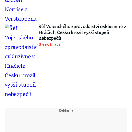
Šéf Vojenského zpravodajství exkluzivně v
Hráčích: Česku hrozil vyšší stupeň
nebezpečí!
Blesk hráči