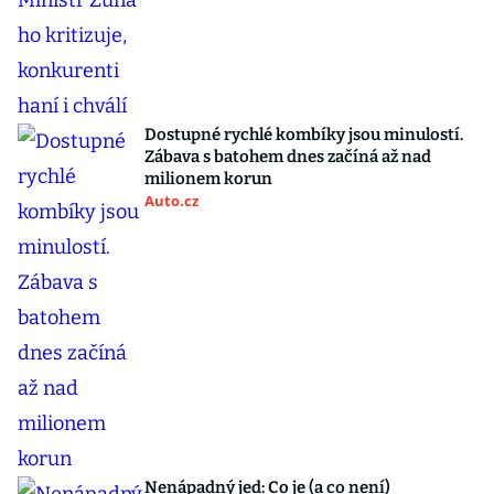
Dostupné rychlé kombíky jsou minulostí.
Zábava s batohem dnes začíná až nad
milionem korun
Auto.cz
Nenápadný jed: Co je (a co není)