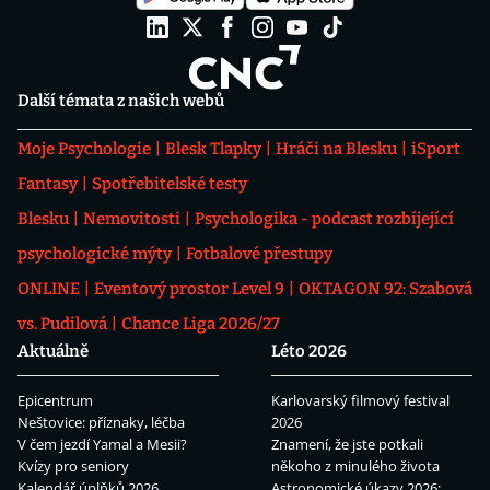
Další témata z našich webů
Moje Psychologie
Blesk Tlapky
Hráči na Blesku
iSport
Fantasy
Spotřebitelské testy
Blesku
Nemovitosti
Psychologika - podcast rozbíjející
psychologické mýty
Fotbalové přestupy
ONLINE
Eventový prostor Level 9
OKTAGON 92: Szabová
vs. Pudilová
Chance Liga 2026/27
Aktuálně
Léto 2026
Epicentrum
Karlovarský filmový festival
Neštovice: příznaky, léčba
2026
V čem jezdí Yamal a Mesii?
Znamení, že jste potkali
Kvízy pro seniory
někoho z minulého života
Kalendář úplňků 2026
Astronomické úkazy 2026: