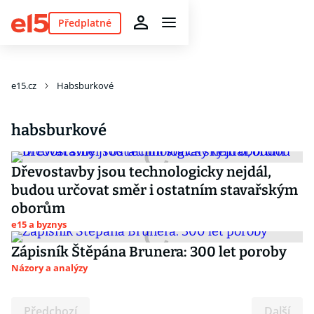
Předplatné
e15.cz
Habsburkové
habsburkové
Dřevostavby jsou technologicky nejdál,
budou určovat směr i ostatním stavařským
oborům
e15 a byznys
Zápisník Štěpána Brunera: 300 let poroby
Názory a analýzy
Předchozí
Další