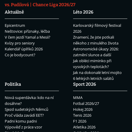
vs. Pudilová
Chance Liga 2026/27
Aktuálně
Léto 2026
Epicentrum
Karlovarský filmový festival
Neštovice: příznaky, léčba
2026
V čem jezdí Yamal a Mesii?
Znamení, že jste potkali
Kvízy pro seniory
někoho z minulého života
Kalendář úplňků 2026
Astronomické úkazy 2026:
Co je bodycount?
zatmění slunce a další
Jak obléci miminko při
vysokých teplotách?
Jak na dokonalé letní mojito
6 lehkých letních salátů
Politika
Sport 2026
Nová superdávka: kdo na ní
MMA
dosáhne?
Fotbal 2026/27
Sjezd sudetských Němců
Hokej 2026
Proč vláda zavádí EET?
Tenis 2026
Padni komu padni
F1 2026
Výpověď z práce vzor
Atletika 2026