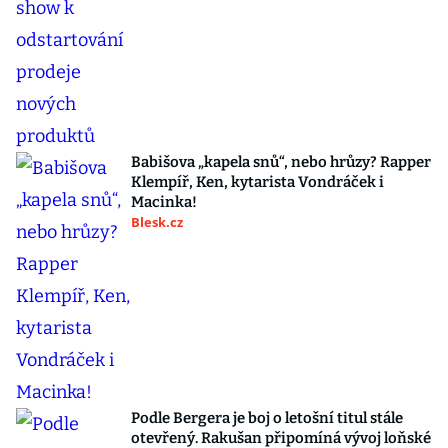
Babišova „kapela snů“, nebo hrůzy? Rapper
Klempíř, Ken, kytarista Vondráček i
Macinka!
Blesk.cz
Podle Bergera je boj o letošní titul stále
otevřený. Rakušan připomíná vývoj loňské