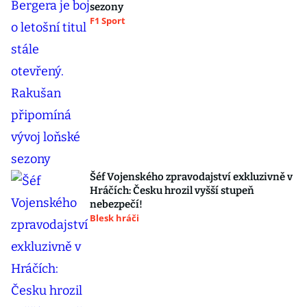
sezony
F1 Sport
Šéf Vojenského zpravodajství exkluzivně v
Hráčích: Česku hrozil vyšší stupeň
nebezpečí!
Blesk hráči