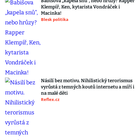
Babišova „kapela snů“, nebo hrůzy? Rapper
Klempíř, Ken, kytarista Vondráček i
Macinka!
Blesk politika
Násilí bez motivu. Nihilistický terorismus
vyrůstá z temných koutů internetu a míří i
na malé děti
Reflex.cz