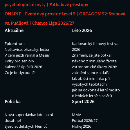
psychologické mýty
Fotbalové přestupy
ONLINE
Eventový prostor Level 9
OKTAGON 92: Szabová
vs. Pudilová
Chance Liga 2026/27
Aktuálně
Léto 2026
Epicentrum
Karlovarský filmový festival
Neštovice: příznaky, léčba
2026
V čem jezdí Yamal a Mesii?
Znamení, že jste potkali
Kvízy pro seniory
někoho z minulého života
Kalendář úplňků 2026
Astronomické úkazy 2026:
Co je bodycount?
zatmění slunce a další
Jak obléci miminko při
vysokých teplotách?
Jak na dokonalé letní mojito
6 lehkých letních salátů
Politika
Sport 2026
Nová superdávka: kdo na ní
MMA
dosáhne?
Fotbal 2026/27
Sjezd sudetských Němců
Hokej 2026