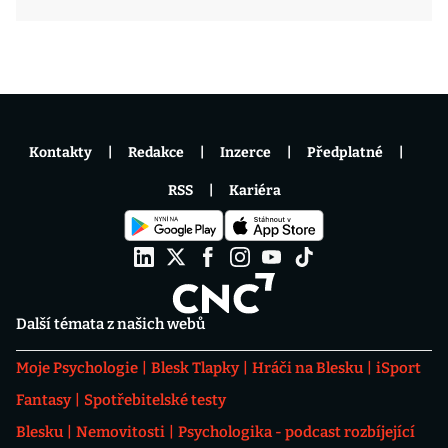
Kontakty
Redakce
Inzerce
Předplatné
RSS
Kariéra
Další témata z našich webů
Moje Psychologie
Blesk Tlapky
Hráči na Blesku
iSport
Fantasy
Spotřebitelské testy
Blesku
Nemovitosti
Psychologika - podcast rozbíjející