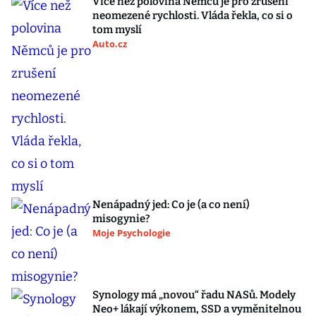
Více než polovina Němců je pro zrušení
neomezené rychlosti. Vláda řekla, co si o
tom myslí
Auto.cz
Nenápadný jed: Co je (a co není)
misogynie?
Moje Psychologie
Synology má „novou“ řadu NASů. Modely
Neo+ lákají výkonem, SSD a vyměnitelnou