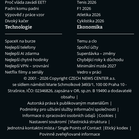
Proč vláda zavádí EET?
Tenis 2026
Padni komu padni
F1 2026
Výpověď z práce vzor
Atletika 2026
Divoký kačer
Cyklistika 2026
Technologie
Ekonomika
SpaceX na burze
Temu a clo
Nejlepší telefony
Spořicí účty
Nejlepší AI zdarma
Superdávka – změny
Nejlepší chytré hodinky
Chybějící roky k důchodu
Nejlepší VPN – srovnání
Minimální mzda 2027
Netflix filmy a seriály
Vedro v práci
© 2001 - 2026 Copyright
CZECH NEWS CENTER a.s.
se sídlem náměstí Marie Schmolkové 3493/1, 100 00 Praha 10 -
Strašnice, IČO: 02346826, zapsána v OR, sp.zn. B 19490 a dodavatelé
obsahu
Autorská práva k publikovaným materiálům
Podmínky pro užívání služby informační společnosti
Informace o zpracování osobních údajů
Cookies
Nastavení soukromí
Vlastnická struktura
Jednotná kontaktní místa / Single Points of Contact
Etický kodex
Povinně zveřejňované informace