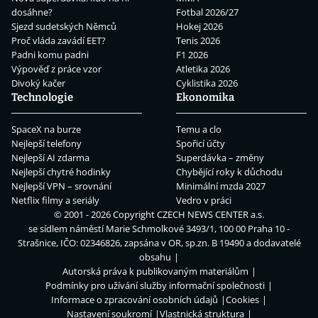
dosáhne?
Fotbal 2026/27
Sjezd sudetských Němců
Hokej 2026
Proč vláda zavádí EET?
Tenis 2026
Padni komu padni
F1 2026
Výpověď z práce vzor
Atletika 2026
Divoký kačer
Cyklistika 2026
Technologie
Ekonomika
SpaceX na burze
Temu a clo
Nejlepší telefony
Spořicí účty
Nejlepší AI zdarma
Superdávka – změny
Nejlepší chytré hodinky
Chybějící roky k důchodu
Nejlepší VPN – srovnání
Minimální mzda 2027
Netflix filmy a seriály
Vedro v práci
© 2001 - 2026 Copyright
CZECH NEWS CENTER a.s.
se sídlem náměstí Marie Schmolkové 3493/1, 100 00 Praha 10 -
Strašnice, IČO: 02346826, zapsána v OR, sp.zn. B 19490 a dodavatelé
obsahu
Autorská práva k publikovaným materiálům
Podmínky pro užívání služby informační společnosti
Informace o zpracování osobních údajů
Cookies
Nastavení soukromí
Vlastnická struktura