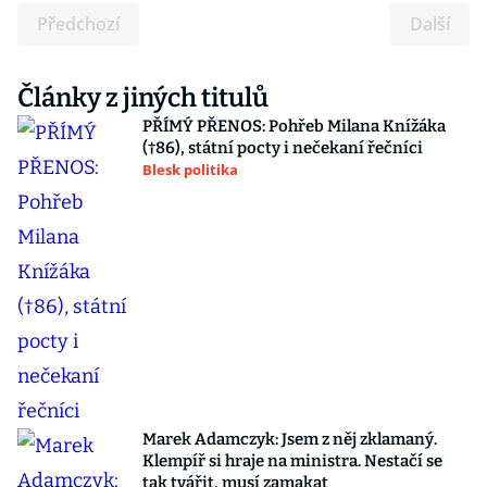
Předchozí
Další
Články z jiných titulů
PŘÍMÝ PŘENOS: Pohřeb Milana Knížáka
(†86), státní pocty i nečekaní řečníci
Blesk politika
Marek Adamczyk: Jsem z něj zklamaný.
Klempíř si hraje na ministra. Nestačí se
tak tvářit, musí zamakat