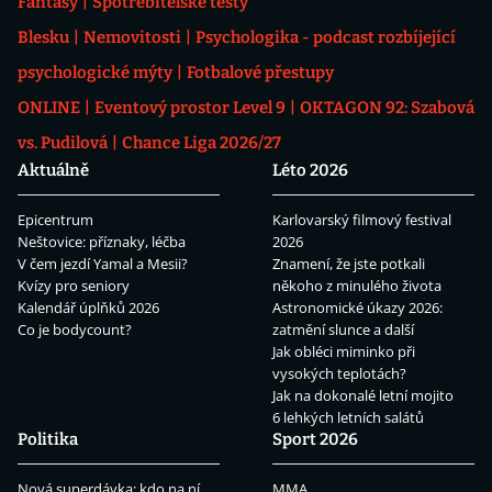
Fantasy
Spotřebitelské testy
Blesku
Nemovitosti
Psychologika - podcast rozbíjející
psychologické mýty
Fotbalové přestupy
ONLINE
Eventový prostor Level 9
OKTAGON 92: Szabová
vs. Pudilová
Chance Liga 2026/27
Aktuálně
Léto 2026
Epicentrum
Karlovarský filmový festival
Neštovice: příznaky, léčba
2026
V čem jezdí Yamal a Mesii?
Znamení, že jste potkali
Kvízy pro seniory
někoho z minulého života
Kalendář úplňků 2026
Astronomické úkazy 2026:
Co je bodycount?
zatmění slunce a další
Jak obléci miminko při
vysokých teplotách?
Jak na dokonalé letní mojito
6 lehkých letních salátů
Politika
Sport 2026
Nová superdávka: kdo na ní
MMA