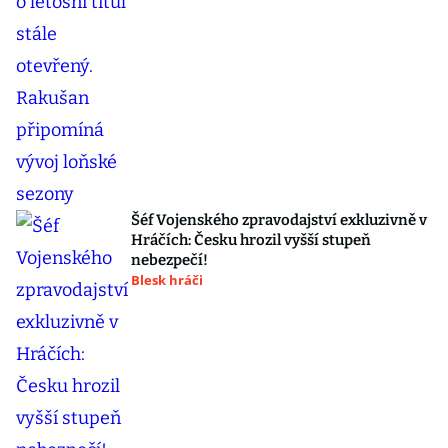
Šéf Vojenského zpravodajství exkluzivně v
Hráčích: Česku hrozil vyšší stupeň
nebezpečí!
Blesk hráči