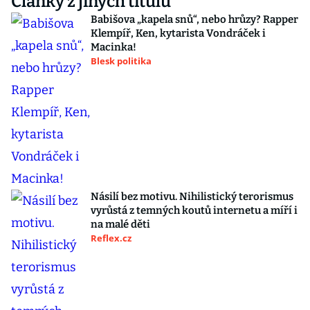
Články z jiných titulů
Babišova „kapela snů“, nebo hrůzy? Rapper
Klempíř, Ken, kytarista Vondráček i
Macinka!
Blesk politika
Násilí bez motivu. Nihilistický terorismus
vyrůstá z temných koutů internetu a míří i
na malé děti
Reflex.cz