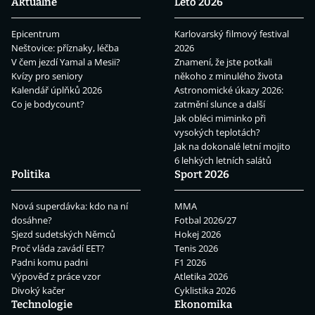
Aktuálně
Léto 2026
Epicentrum
Karlovarský filmový festival
Neštovice: příznaky, léčba
2026
V čem jezdí Yamal a Mesii?
Znamení, že jste potkali
Kvízy pro seniory
někoho z minulého života
Kalendář úplňků 2026
Astronomické úkazy 2026:
Co je bodycount?
zatmění slunce a další
Jak obléci miminko při
vysokých teplotách?
Jak na dokonalé letní mojito
6 lehkých letních salátů
Politika
Sport 2026
Nová superdávka: kdo na ní
MMA
dosáhne?
Fotbal 2026/27
Sjezd sudetských Němců
Hokej 2026
Proč vláda zavádí EET?
Tenis 2026
Padni komu padni
F1 2026
Výpověď z práce vzor
Atletika 2026
Divoký kačer
Cyklistika 2026
Technologie
Ekonomika