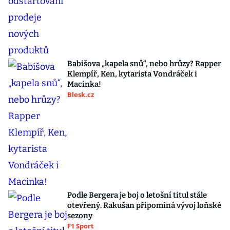
Babišova „kapela snů“, nebo hrůzy? Rapper
Klempíř, Ken, kytarista Vondráček i
Macinka!
Blesk.cz
Podle Bergera je boj o letošní titul stále
otevřený. Rakušan připomíná vývoj loňské
sezony
F1 Sport