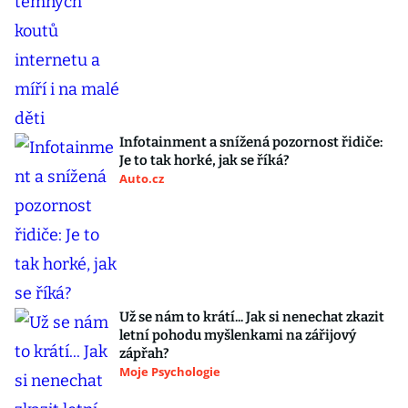
Infotainment a snížená pozornost řidiče:
Je to tak horké, jak se říká?
Auto.cz
Už se nám to krátí... Jak si nenechat zkazit
letní pohodu myšlenkami na zářijový
zápřah?
Moje Psychologie