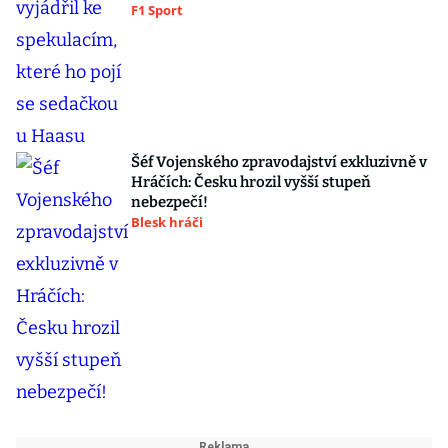
F1 Sport
Šéf Vojenského zpravodajství exkluzivně v
Hráčích: Česku hrozil vyšší stupeň
nebezpečí!
Blesk hráči