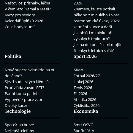
Neštovice: příznaky, léčba
2026
V čem jezdí Yamal a Mesii?
Znamení, že jste potkali
Kvízy pro seniory
někoho z minulého života
Kalendář úplňků 2026
Astronomické úkazy 2026:
Co je bodycount?
zatmění slunce a další
Jak obléci miminko při
vysokých teplotách?
Jak na dokonalé letní mojito
6 lehkých letních salátů
Politika
Sport 2026
Nová superdávka: kdo na ní
MMA
dosáhne?
Fotbal 2026/27
Sjezd sudetských Němců
Hokej 2026
Proč vláda zavádí EET?
Tenis 2026
Padni komu padni
F1 2026
Výpověď z práce vzor
Atletika 2026
Divoký kačer
Cyklistika 2026
Technologie
Ekonomika
SpaceX na burze
Smrt OSVČ
Nejlepší telefony
Spořicí účty