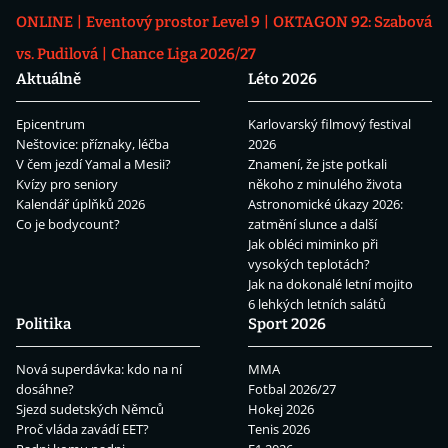
ONLINE
Eventový prostor Level 9
OKTAGON 92: Szabová
vs. Pudilová
Chance Liga 2026/27
Aktuálně
Léto 2026
Epicentrum
Karlovarský filmový festival
Neštovice: příznaky, léčba
2026
V čem jezdí Yamal a Mesii?
Znamení, že jste potkali
Kvízy pro seniory
někoho z minulého života
Kalendář úplňků 2026
Astronomické úkazy 2026:
Co je bodycount?
zatmění slunce a další
Jak obléci miminko při
vysokých teplotách?
Jak na dokonalé letní mojito
6 lehkých letních salátů
Politika
Sport 2026
Nová superdávka: kdo na ní
MMA
dosáhne?
Fotbal 2026/27
Sjezd sudetských Němců
Hokej 2026
Proč vláda zavádí EET?
Tenis 2026