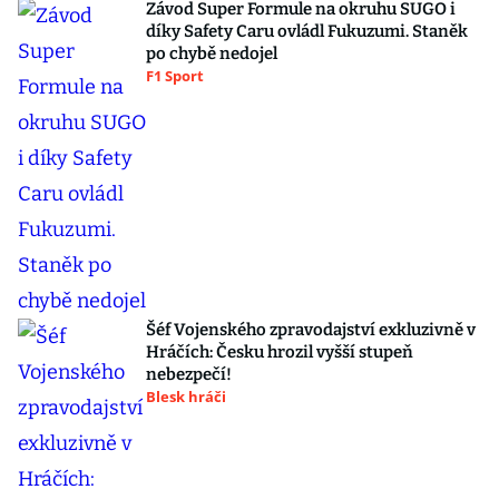
Závod Super Formule na okruhu SUGO i
díky Safety Caru ovládl Fukuzumi. Staněk
po chybě nedojel
F1 Sport
Šéf Vojenského zpravodajství exkluzivně v
Hráčích: Česku hrozil vyšší stupeň
nebezpečí!
Blesk hráči