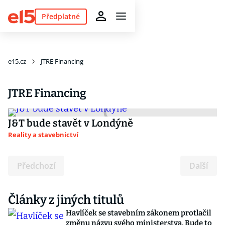
Předplatné
e15.cz
JTRE Financing
JTRE Financing
J&T bude stavět v Londýně
Reality a stavebnictví
Předchozí
Další
Články z jiných titulů
Havlíček se stavebním zákonem protlačil
změnu názvu svého ministerstva. Bude to