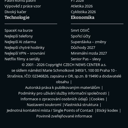
Padni komu padni
F1 2026
Výpověď z práce vzor
Atletika 2026
Divoký kačer
Cyklistika 2026
Technologie
Ekonomika
SpaceX na burze
Smrt OSVČ
Nejlepší telefony
Spořicí účty
Nejlepší AI zdarma
Superdávka – změny
Nejlepší chytré hodinky
Důchody 2027
Nejlepší VPN – srovnání
Minimální mzda 2027
Netflix filmy a seriály
Senior Pas – slevy
© 2001 - 2026 Copyright
CZECH NEWS CENTER a.s.
se sídlem náměstí Marie Schmolkové 3493/1, 100 00 Praha 10 -
Strašnice, IČO: 02346826, zapsána v OR, sp.zn. B 19490 a dodavatelé
obsahu
Autorská práva k publikovaným materiálům
Podmínky pro užívání služby informační společnosti
Informace o zpracování osobních údajů
Cookies
Nastavení soukromí
Vlastnická struktura
Jednotná kontaktní místa / Single Points of Contact
Etický kodex
Povinně zveřejňované informace