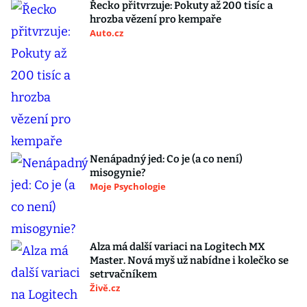
Řecko přitvrzuje: Pokuty až 200 tisíc a
hrozba vězení pro kempaře
Auto.cz
Nenápadný jed: Co je (a co není)
misogynie?
Moje Psychologie
Alza má další variaci na Logitech MX
Master. Nová myš už nabídne i kolečko se
setrvačníkem
Živě.cz