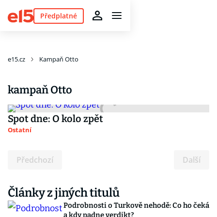
Předplatné
e15.cz
Kampaň Otto
kampaň Otto
Spot dne: O kolo zpět
Ostatní
Předchozí
Další
Články z jiných titulů
Podrobnosti o Turkově nehodě: Co ho čeká
a kdy padne verdikt?