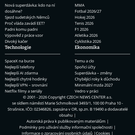
Nová superdávka: kdo na ní
MMA
dosáhne?
Fotbal 2026/27
Sjezd sudetských Němců
Hokej 2026
Proč vláda zavádí EET?
Tenis 2026
Padni komu padni
F1 2026
Výpověď z práce vzor
Atletika 2026
Divoký kačer
Cyklistika 2026
Technologie
Ekonomika
SpaceX na burze
Temu a clo
Nejlepší telefony
Spořicí účty
Nejlepší AI zdarma
Superdávka – změny
Nejlepší chytré hodinky
Chybějící roky k důchodu
Nejlepší VPN – srovnání
Minimální mzda 2027
Netflix filmy a seriály
Vedro v práci
© 2001 - 2026 Copyright
CZECH NEWS CENTER a.s.
se sídlem náměstí Marie Schmolkové 3493/1, 100 00 Praha 10 -
Strašnice, IČO: 02346826, zapsána v OR, sp.zn. B 19490 a dodavatelé
obsahu
Autorská práva k publikovaným materiálům
Podmínky pro užívání služby informační společnosti
Informace o zpracování osobních údajů
Cookies