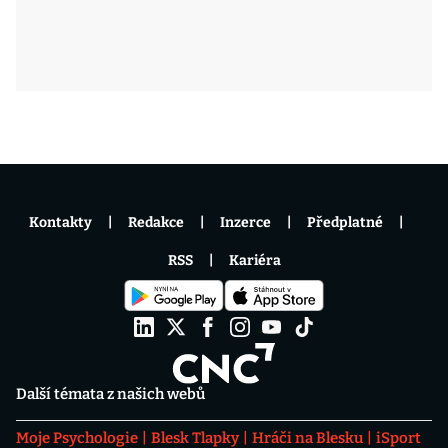
Kontakty
Redakce
Inzerce
Předplatné
RSS
Kariéra
Další témata z našich webů
Moje Psychologie
Blesk Tlapky
Hráči na Blesku
iSport