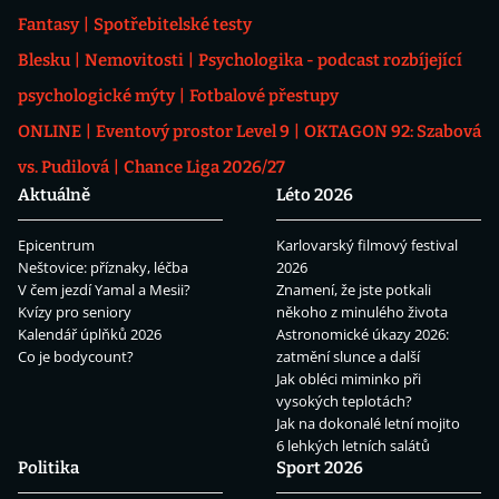
Fantasy
Spotřebitelské testy
Blesku
Nemovitosti
Psychologika - podcast rozbíjející
psychologické mýty
Fotbalové přestupy
ONLINE
Eventový prostor Level 9
OKTAGON 92: Szabová
vs. Pudilová
Chance Liga 2026/27
Aktuálně
Léto 2026
Epicentrum
Karlovarský filmový festival
Neštovice: příznaky, léčba
2026
V čem jezdí Yamal a Mesii?
Znamení, že jste potkali
Kvízy pro seniory
někoho z minulého života
Kalendář úplňků 2026
Astronomické úkazy 2026:
Co je bodycount?
zatmění slunce a další
Jak obléci miminko při
vysokých teplotách?
Jak na dokonalé letní mojito
6 lehkých letních salátů
Politika
Sport 2026