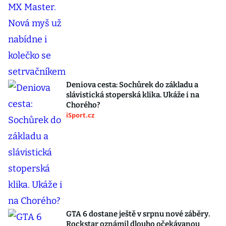
Deniova cesta: Sochůrek do základu a
slávistická stoperská klika. Ukáže i na
Chorého?
iSport.cz
GTA 6 dostane ještě v srpnu nové záběry.
Rockstar oznámil dlouho očekávanou