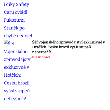
Šéf Vojenského zpravodajství exkluzivně v
Hráčích: Česku hrozil vyšší stupeň
nebezpečí!
Blesk hráči