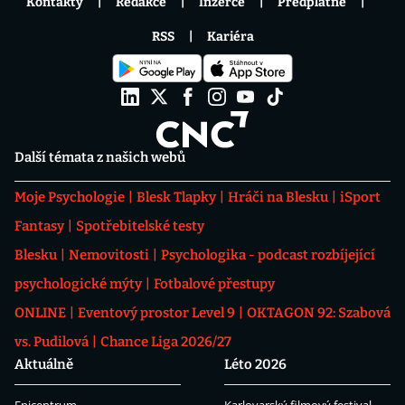
Kontakty
Redakce
Inzerce
Předplatné
RSS
Kariéra
Další témata z našich webů
Moje Psychologie
Blesk Tlapky
Hráči na Blesku
iSport
Fantasy
Spotřebitelské testy
Blesku
Nemovitosti
Psychologika - podcast rozbíjející
psychologické mýty
Fotbalové přestupy
ONLINE
Eventový prostor Level 9
OKTAGON 92: Szabová
vs. Pudilová
Chance Liga 2026/27
Aktuálně
Léto 2026