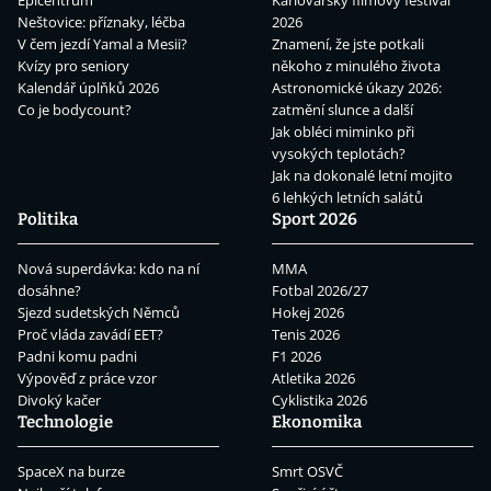
Epicentrum
Karlovarský filmový festival
Neštovice: příznaky, léčba
2026
V čem jezdí Yamal a Mesii?
Znamení, že jste potkali
Kvízy pro seniory
někoho z minulého života
Kalendář úplňků 2026
Astronomické úkazy 2026:
Co je bodycount?
zatmění slunce a další
Jak obléci miminko při
vysokých teplotách?
Jak na dokonalé letní mojito
6 lehkých letních salátů
Politika
Sport 2026
Nová superdávka: kdo na ní
MMA
dosáhne?
Fotbal 2026/27
Sjezd sudetských Němců
Hokej 2026
Proč vláda zavádí EET?
Tenis 2026
Padni komu padni
F1 2026
Výpověď z práce vzor
Atletika 2026
Divoký kačer
Cyklistika 2026
Technologie
Ekonomika
SpaceX na burze
Smrt OSVČ