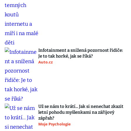
Infotainment a snížená pozornost řidiče:
Je to tak horké, jak se říká?
Auto.cz
Už se nám to krátí... Jak si nenechat zkazit
letní pohodu myšlenkami na zářijový
zápřah?
Moje Psychologie