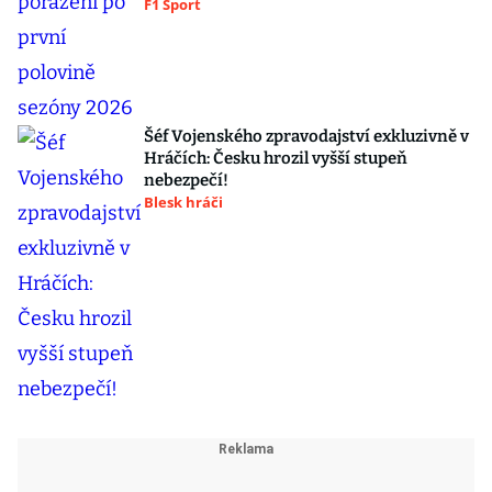
F1 Sport
Šéf Vojenského zpravodajství exkluzivně v
Hráčích: Česku hrozil vyšší stupeň
nebezpečí!
Blesk hráči