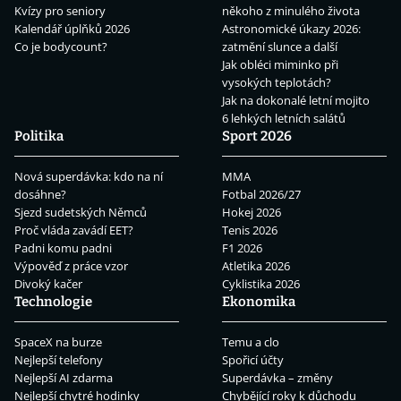
Kvízy pro seniory
někoho z minulého života
Kalendář úplňků 2026
Astronomické úkazy 2026:
Co je bodycount?
zatmění slunce a další
Jak obléci miminko při
vysokých teplotách?
Jak na dokonalé letní mojito
6 lehkých letních salátů
Politika
Sport 2026
Nová superdávka: kdo na ní
MMA
dosáhne?
Fotbal 2026/27
Sjezd sudetských Němců
Hokej 2026
Proč vláda zavádí EET?
Tenis 2026
Padni komu padni
F1 2026
Výpověď z práce vzor
Atletika 2026
Divoký kačer
Cyklistika 2026
Technologie
Ekonomika
SpaceX na burze
Temu a clo
Nejlepší telefony
Spořicí účty
Nejlepší AI zdarma
Superdávka – změny
Nejlepší chytré hodinky
Chybějící roky k důchodu