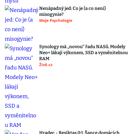
Nenápadný jed: Co je (a co není)
misogynie?
Moje Psychologie
Synology má „novou“ řadu NASů. Modely
Neo+ lákají výkonem, SSD a vyměnitelnou
RAM
Živě.cz
Hradec - Besiktas 0:1. Šance domácích,