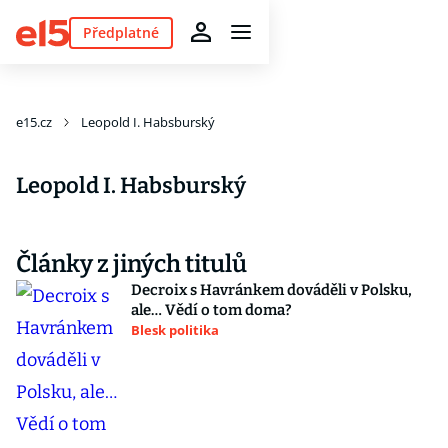
Předplatné
e15.cz
Leopold I. Habsburský
Leopold I. Habsburský
Články z jiných titulů
Decroix s Havránkem dováděli v Polsku,
ale… Vědí o tom doma?
Blesk politika