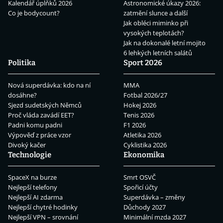
Kalendář úplňků 2026
Astronomické úkazy 2026:
Co je bodycount?
zatmění slunce a další
Jak obléci miminko při
vysokých teplotách?
Jak na dokonalé letní mojito
6 lehkých letních salátů
Politika
Sport 2026
Nová superdávka: kdo na ní
MMA
dosáhne?
Fotbal 2026/27
Sjezd sudetských Němců
Hokej 2026
Proč vláda zavádí EET?
Tenis 2026
Padni komu padni
F1 2026
Výpověď z práce vzor
Atletika 2026
Divoký kačer
Cyklistika 2026
Technologie
Ekonomika
SpaceX na burze
Smrt OSVČ
Nejlepší telefony
Spořicí účty
Nejlepší AI zdarma
Superdávka – změny
Nejlepší chytré hodinky
Důchody 2027
Nejlepší VPN – srovnání
Minimální mzda 2027