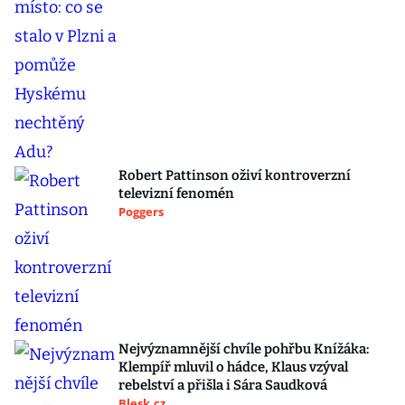
Robert Pattinson oživí kontroverzní
televizní fenomén
Poggers
Nejvýznamnější chvíle pohřbu Knížáka:
Klempíř mluvil o hádce, Klaus vzýval
rebelství a přišla i Sára Saudková
Blesk.cz