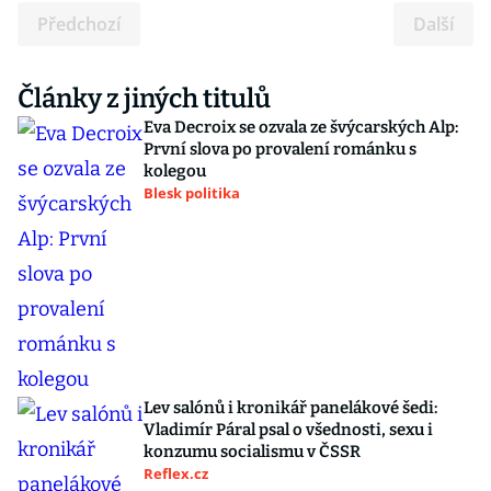
Předchozí
Další
Články z jiných titulů
Eva Decroix se ozvala ze švýcarských Alp:
První slova po provalení románku s
kolegou
Blesk politika
Lev salónů i kronikář panelákové šedi:
Vladimír Páral psal o všednosti, sexu i
konzumu socialismu v ČSSR
Reflex.cz