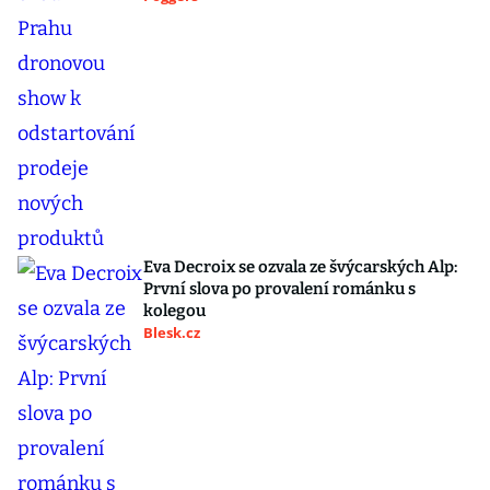
Eva Decroix se ozvala ze švýcarských Alp:
První slova po provalení románku s
kolegou
Blesk.cz