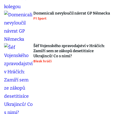
Domenicali nevyloučil návrat GP Německa
F1 Sport
Šéf Vojenského zpravodajství v Hráčích:
Zamíří sem ze zákopů desetitisíce
Ukrajinců! Co s nimi?
Blesk hráči