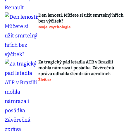
Den lenosti: Můžete si užít smrtelný hřích
bez výčitek?
Moje Psychologie
Za tragický pád letadla ATR v Brazílii
mohla námraza i posádka. Závěrečná
zpráva odhalila šlendrián aerolinek
Živě.cz