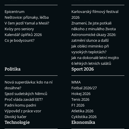
Epicentrum
Karlovarský filmový festival
Neštovice: příznaky, léčba
2026
V čem jezdí Yamal a Mesii?
Znamení, že jste potkali
Kvízy pro seniory
někoho z minulého života
Kalendář úplňků 2026
Astronomické úkazy 2026:
Co je bodycount?
zatmění slunce a další
Jak obléci miminko při
vysokých teplotách?
Jak na dokonalé letní mojito
6 lehkých letních salátů
Politika
Sport 2026
Nová superdávka: kdo na ní
MMA
dosáhne?
Fotbal 2026/27
Sjezd sudetských Němců
Hokej 2026
Proč vláda zavádí EET?
Tenis 2026
Padni komu padni
F1 2026
Výpověď z práce vzor
Atletika 2026
Divoký kačer
Cyklistika 2026
Technologie
Ekonomika