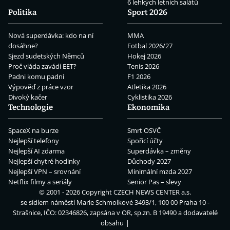
6 lehkých letních salátů
Politika
Sport 2026
Nová superdávka: kdo na ní
MMA
dosáhne?
Fotbal 2026/27
Sjezd sudetských Němců
Hokej 2026
Proč vláda zavádí EET?
Tenis 2026
Padni komu padni
F1 2026
Výpověď z práce vzor
Atletika 2026
Divoký kačer
Cyklistika 2026
Technologie
Ekonomika
SpaceX na burze
Smrt OSVČ
Nejlepší telefony
Spořicí účty
Nejlepší AI zdarma
Superdávka – změny
Nejlepší chytré hodinky
Důchody 2027
Nejlepší VPN – srovnání
Minimální mzda 2027
Netflix filmy a seriály
Senior Pas – slevy
© 2001 - 2026 Copyright
CZECH NEWS CENTER a.s.
se sídlem náměstí Marie Schmolkové 3493/1, 100 00 Praha 10 -
Strašnice, IČO: 02346826, zapsána v OR, sp.zn. B 19490 a dodavatelé
obsahu