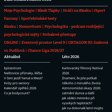
Moje Psychologie
Blesk Tlapky
Hráči na Blesku
iSport
Fantasy
Spotřebitelské testy
Blesku
Nemovitosti
Psychologika - podcast rozbíjející
psychologické mýty
Fotbalové přestupy
ONLINE
Eventový prostor Level 9
OKTAGON 92: Szabová
vs. Pudilová
Chance Liga 2026/27
Aktuálně
Léto 2026
Epicentrum
Karlovarský filmový festival
Neštovice: příznaky, léčba
2026
V čem jezdí Yamal a Mesii?
Znamení, že jste potkali
Kvízy pro seniory
někoho z minulého života
Kalendář úplňků 2026
Astronomické úkazy 2026:
Co je bodycount?
zatmění slunce a další
Jak obléci miminko při
vysokých teplotách?
Jak na dokonalé letní mojito