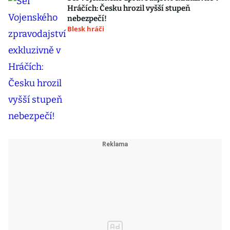
Hráčích: Česku hrozil vyšší stupeň
nebezpečí!
Blesk hráči