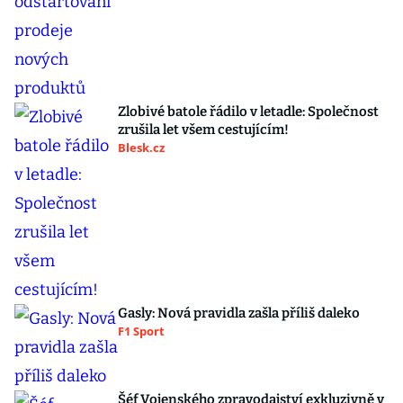
Zlobivé batole řádilo v letadle: Společnost
zrušila let všem cestujícím!
Blesk.cz
Gasly: Nová pravidla zašla příliš daleko
F1 Sport
Šéf Vojenského zpravodajství exkluzivně v