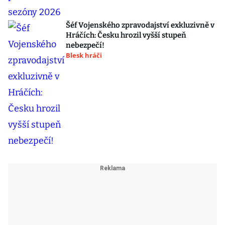
Šéf Vojenského zpravodajství exkluzivně v
Hráčích: Česku hrozil vyšší stupeň
nebezpečí!
Blesk hráči