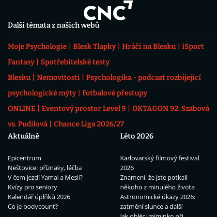
Další témata z našich webů
Moje Psychologie
Blesk Tlapky
Hráči na Blesku
iSport
Fantasy
Spotřebitelské testy
Blesku
Nemovitosti
Psychologika - podcast rozbíjející
psychologické mýty
Fotbalové přestupy
ONLINE
Eventový prostor Level 9
OKTAGON 92: Szabová
vs. Pudilová
Chance Liga 2026/27
Aktuálně
Léto 2026
Epicentrum
Karlovarský filmový festival
Neštovice: příznaky, léčba
2026
V čem jezdí Yamal a Mesii?
Znamení, že jste potkali
Kvízy pro seniory
někoho z minulého života
Kalendář úplňků 2026
Astronomické úkazy 2026:
Co je bodycount?
zatmění slunce a další
Jak obléci miminko při