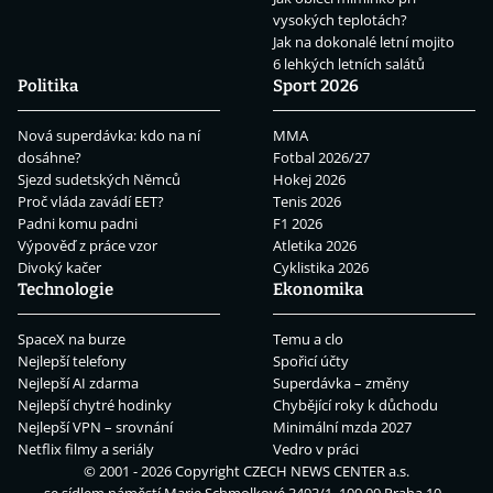
vysokých teplotách?
Jak na dokonalé letní mojito
6 lehkých letních salátů
Politika
Sport 2026
Nová superdávka: kdo na ní
MMA
dosáhne?
Fotbal 2026/27
Sjezd sudetských Němců
Hokej 2026
Proč vláda zavádí EET?
Tenis 2026
Padni komu padni
F1 2026
Výpověď z práce vzor
Atletika 2026
Divoký kačer
Cyklistika 2026
Technologie
Ekonomika
SpaceX na burze
Temu a clo
Nejlepší telefony
Spořicí účty
Nejlepší AI zdarma
Superdávka – změny
Nejlepší chytré hodinky
Chybějící roky k důchodu
Nejlepší VPN – srovnání
Minimální mzda 2027
Netflix filmy a seriály
Vedro v práci
© 2001 - 2026 Copyright
CZECH NEWS CENTER a.s.