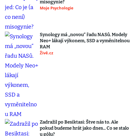
misogynie?
Moje Psychologie
Synology má „novou“ řadu NASů. Modely
Neo+ lákají výkonem, SSD a vyměnitelnou
RAM
Živě.cz
Zadražil po Besiktasi: Štve nás to. Ale
pokud budeme hrát jako dnes... Co se stalo
u gólu?