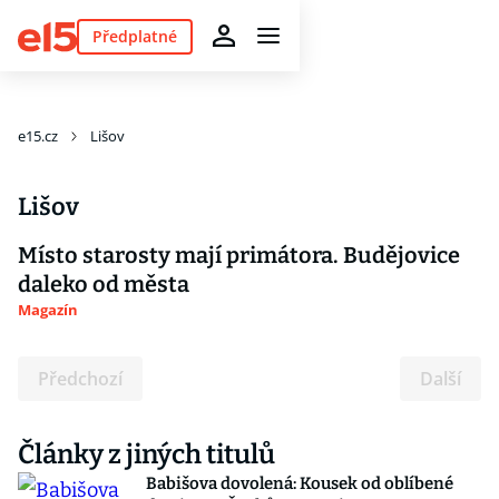
Předplatné
e15.cz
Lišov
Lišov
Místo starosty mají primátora. Budějovice
daleko od města
Magazín
Předchozí
Další
Články z jiných titulů
Babišova dovolená: Kousek od oblíbené