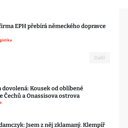
 firma EPH přebírá německého dopravce
gistika
Další
 dovolená: Kousek od oblíbené
e Čechů a Onassisova ostrova
a
amczyk: Jsem z něj zklamaný. Klempíř