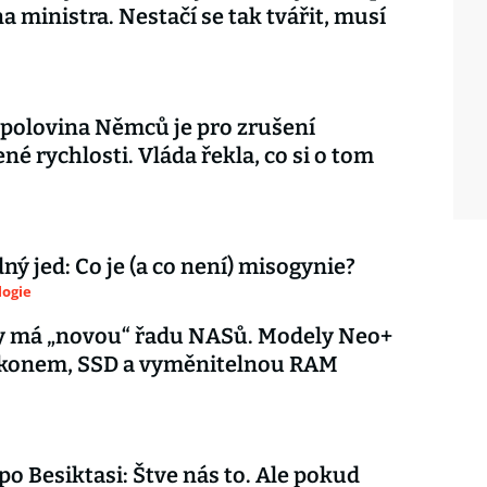
na ministra. Nestačí se tak tvářit, musí
 polovina Němců je pro zrušení
é rychlosti. Vláda řekla, co si o tom
ý jed: Co je (a co není) misogynie?
logie
y má „novou“ řadu NASů. Modely Neo+
výkonem, SSD a vyměnitelnou RAM
 po Besiktasi: Štve nás to. Ale pokud