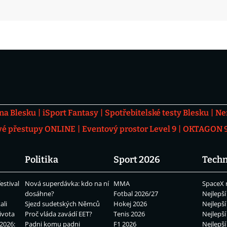
 na Blesku
iSport Fantasy
Spotřebitelské testy Blesku
Ne
vé přestupy ONLINE
Eventový prostor Level 9
OKTAGON 92
Politika
Sport 2026
Techn
estival
Nová superdávka: kdo na ní
MMA
SpaceX 
dosáhne?
Fotbal 2026/27
Nejlepší
ali
Sjezd sudetských Němců
Hokej 2026
Nejlepší
ivota
Proč vláda zavádí EET?
Tenis 2026
Nejlepší
2026:
Padni komu padni
F1 2026
Nejlepší