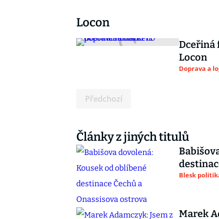
Locon
Dceřiná
Locon
Doprava a lo
Předchozí
Články z jiných titulů
Babišova
destinac
Blesk politik
Marek Ad