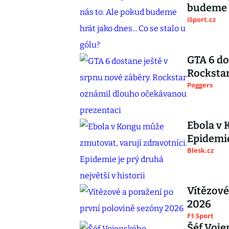
budeme h
iSport.cz
GTA 6 do
Rocksta
Poggers
Ebola v 
Epidemie
Blesk.cz
Vítězové
2026
F1 Sport
Šéf Voje