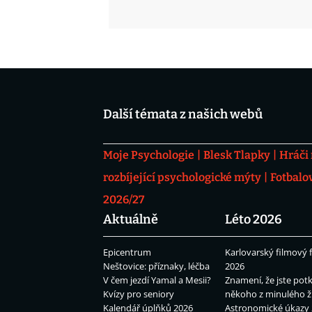
Další témata z našich webů
Moje Psychologie
Blesk Tlapky
Hráči
rozbíjející psychologické mýty
Fotbalo
2026/27
Aktuálně
Léto 2026
Epicentrum
Karlovarský filmový f
Neštovice: příznaky, léčba
2026
V čem jezdí Yamal a Mesii?
Znamení, že jste potk
Kvízy pro seniory
někoho z minulého ž
Kalendář úplňků 2026
Astronomické úkazy 