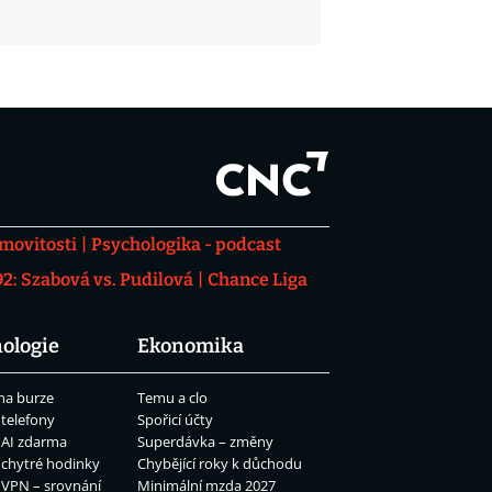
movitosti
Psychologika - podcast
: Szabová vs. Pudilová
Chance Liga
ologie
Ekonomika
na burze
Temu a clo
 telefony
Spořicí účty
 AI zdarma
Superdávka – změny
 chytré hodinky
Chybějící roky k důchodu
 VPN – srovnání
Minimální mzda 2027