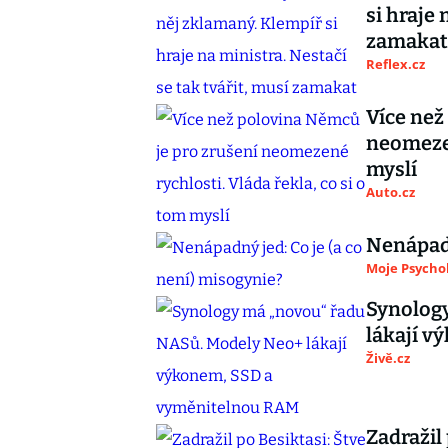
si hraje 
zamakat
Reflex.cz
Více než
neomezen
myslí
Auto.cz
Nenápadn
Moje Psycho
Synolog
lákají 
Živě.cz
Zadražil