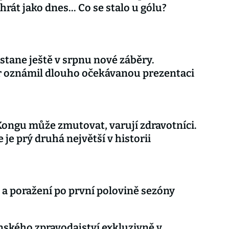
rát jako dnes... Co se stalo u gólu?
stane ještě v srpnu nové záběry.
r oznámil dlouho očekávanou prezentaci
Kongu může zmutovat, varují zdravotníci.
 je prý druhá největší v historii
 a poražení po první polovině sezóny
nského zpravodajství exkluzivně v