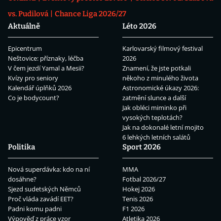
vs. Pudilová
Chance Liga 2026/27
Aktuálně
Léto 2026
Epicentrum
Karlovarský filmový festival
Neštovice: příznaky, léčba
2026
V čem jezdí Yamal a Mesii?
Znamení, že jste potkali
Kvízy pro seniory
někoho z minulého života
Kalendář úplňků 2026
Astronomické úkazy 2026:
Co je bodycount?
zatmění slunce a další
Jak obléci miminko při
vysokých teplotách?
Jak na dokonalé letní mojito
6 lehkých letních salátů
Politika
Sport 2026
Nová superdávka: kdo na ní
MMA
dosáhne?
Fotbal 2026/27
Sjezd sudetských Němců
Hokej 2026
Proč vláda zavádí EET?
Tenis 2026
Padni komu padni
F1 2026
Výpověď z práce vzor
Atletika 2026