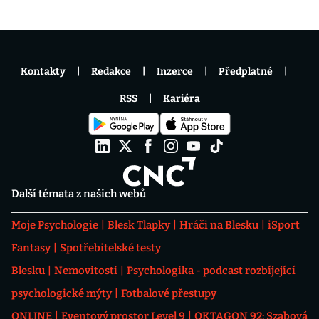
Kontakty
Redakce
Inzerce
Předplatné
RSS
Kariéra
Další témata z našich webů
Moje Psychologie
Blesk Tlapky
Hráči na Blesku
iSport
Fantasy
Spotřebitelské testy
Blesku
Nemovitosti
Psychologika - podcast rozbíjející
psychologické mýty
Fotbalové přestupy
ONLINE
Eventový prostor Level 9
OKTAGON 92: Szabová