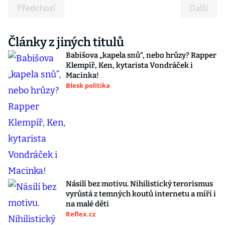
Předchozí
Další
Články z jiných titulů
Babišova „kapela snů“, nebo hrůzy? Rapper
Klempíř, Ken, kytarista Vondráček i
Macinka!
Blesk politika
Násilí bez motivu. Nihilistický terorismus
vyrůstá z temných koutů internetu a míří i
na malé děti
Reflex.cz