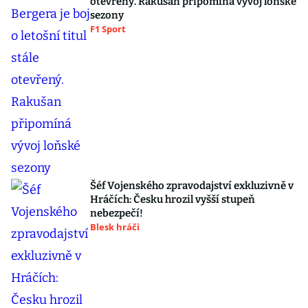
otevřený. Rakušan připomíná vývoj loňské
sezony
F1 Sport
Šéf Vojenského zpravodajství exkluzivně v
Hráčích: Česku hrozil vyšší stupeň
nebezpečí!
Blesk hráči