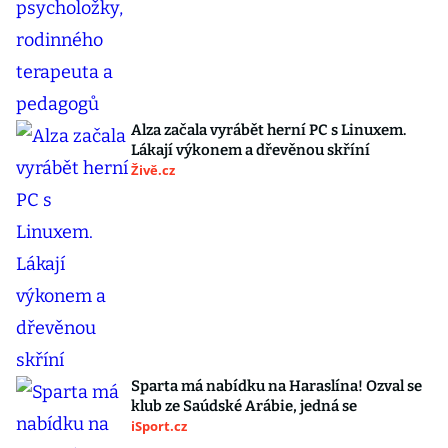
Alza začala vyrábět herní PC s Linuxem.
Lákají výkonem a dřevěnou skříní
Živě.cz
Sparta má nabídku na Haraslína! Ozval se
klub ze Saúdské Arábie, jedná se
iSport.cz