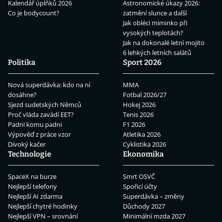
Kalendář úplňků 2026
Astronomické úkazy 2026:
Co je bodycount?
zatmění slunce a další
Jak obléci miminko při
vysokých teplotách?
Jak na dokonalé letní mojito
6 lehkých letních salátů
Politika
Sport 2026
Nová superdávka: kdo na ní
MMA
dosáhne?
Fotbal 2026/27
Sjezd sudetských Němců
Hokej 2026
Proč vláda zavádí EET?
Tenis 2026
Padni komu padni
F1 2026
Výpověď z práce vzor
Atletika 2026
Divoký kačer
Cyklistika 2026
Technologie
Ekonomika
SpaceX na burze
Smrt OSVČ
Nejlepší telefony
Spořicí účty
Nejlepší AI zdarma
Superdávka – změny
Nejlepší chytré hodinky
Důchody 2027
Nejlepší VPN – srovnání
Minimální mzda 2027