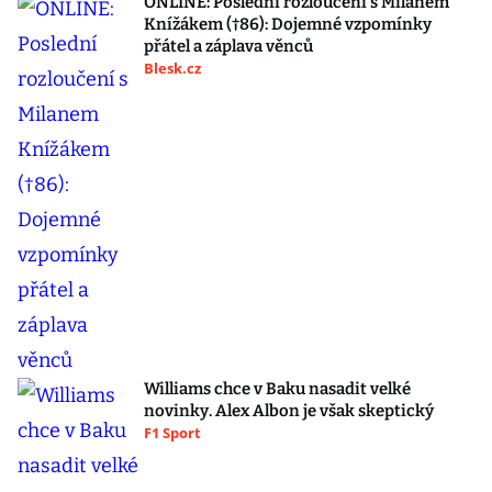
ONLINE: Poslední rozloučení s Milanem
Knížákem (†86): Dojemné vzpomínky
přátel a záplava věnců
Blesk.cz
Williams chce v Baku nasadit velké
novinky. Alex Albon je však skeptický
F1 Sport