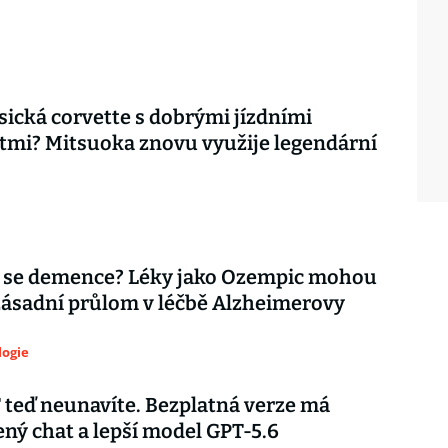
asická corvette s dobrými jízdními
tmi? Mitsuoka znovu využije legendární
 se demence? Léky jako Ozempic mohou
zásadní průlom v léčbě Alzheimerovy
logie
teď neunavíte. Bezplatná verze má
ý chat a lepší model GPT-5.6