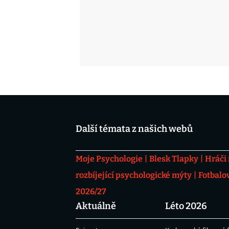
Další témata z našich webů
Moje Psychologie
Blesk Tlapky
Hráči
rozbíjející psychologické mýty
Fotbalo
2026/27
Aktuálně
Léto 2026