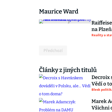
Maurice Ward
Raiffeis
na Plze
Reality a st
Předchozí
Články z jiných titulů
Decroix 
Vědí o 
Blesk politik
Marek A
Všichni 