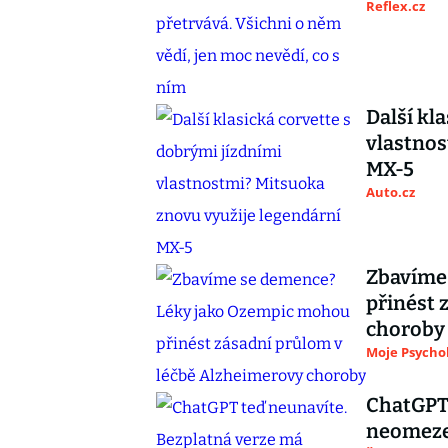
Reflex.cz
Další kl
vlastnos
MX-5
Auto.cz
Zbavíme
přinést 
choroby
Moje Psycho
ChatGPT 
neomezen