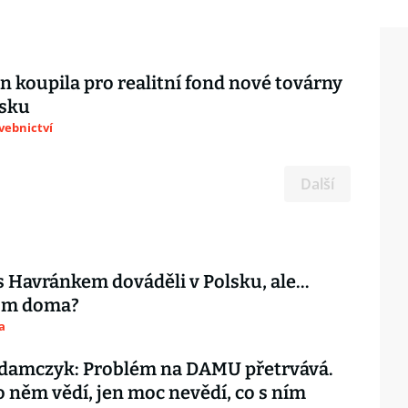
en koupila pro realitní fond nové továrny
ňsku
avebnictví
Další
s Havránkem dováděli v Polsku, ale…
tom doma?
a
damczyk: Problém na DAMU přetrvává.
o něm vědí, jen moc nevědí, co s ním