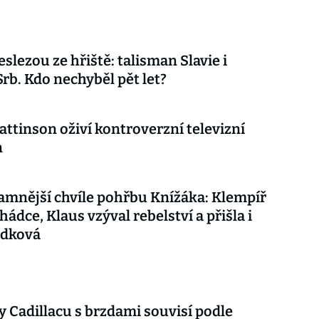
eslezou ze hřiště: talisman Slavie i
Srb. Kdo nechyběl pět let?
attinson oživí kontroverzní televizní
n
mnější chvíle pohřbu Knížáka: Klempíř
hádce, Klaus vzýval rebelství a přišla i
udková
 Cadillacu s brzdami souvisí podle