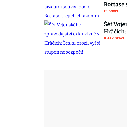
Bottase 
F1 Sport
Šéf Voje
Hráčích:
Blesk hráči