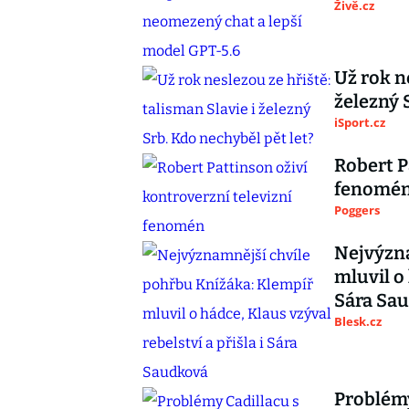
Živě.cz
Už rok n
železný 
iSport.cz
Robert P
fenomé
Poggers
Nejvýzna
mluvil o 
Sára Sa
Blesk.cz
Problémy