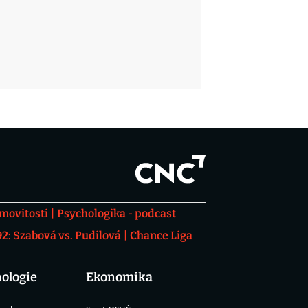
movitosti
Psychologika - podcast
: Szabová vs. Pudilová
Chance Liga
ologie
Ekonomika