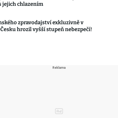
s jejich chlazením
nského zpravodajství exkluzivně v
 Česku hrozil vyšší stupeň nebezpečí!