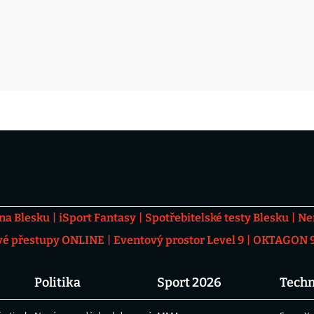
 na Blesku
iSport Fantasy
Spotřebitelské testy Blesku
Ne
vé přestupy ONLINE
Eventový prostor Level 9
OKTAGON 92
Politika
Sport 2026
Techn