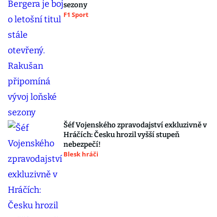
sezony
F1 Sport
Šéf Vojenského zpravodajství exkluzivně v
Hráčích: Česku hrozil vyšší stupeň
nebezpečí!
Blesk hráči