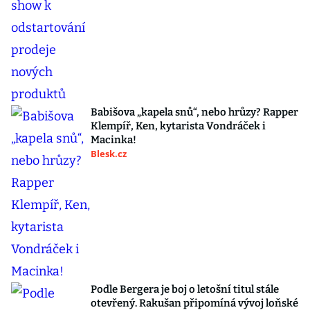
Babišova „kapela snů“, nebo hrůzy? Rapper
Klempíř, Ken, kytarista Vondráček i
Macinka!
Blesk.cz
Podle Bergera je boj o letošní titul stále
otevřený. Rakušan připomíná vývoj loňské