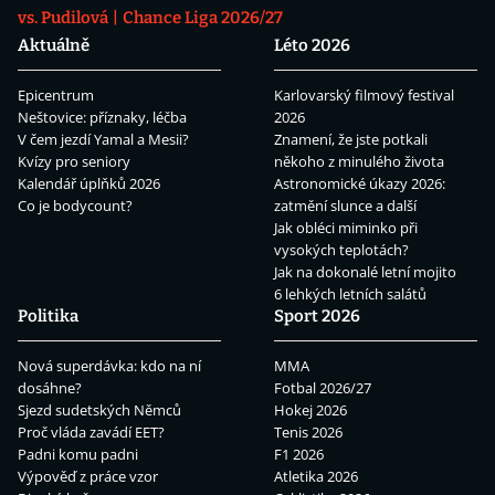
vs. Pudilová
Chance Liga 2026/27
Aktuálně
Léto 2026
Epicentrum
Karlovarský filmový festival
Neštovice: příznaky, léčba
2026
V čem jezdí Yamal a Mesii?
Znamení, že jste potkali
Kvízy pro seniory
někoho z minulého života
Kalendář úplňků 2026
Astronomické úkazy 2026:
Co je bodycount?
zatmění slunce a další
Jak obléci miminko při
vysokých teplotách?
Jak na dokonalé letní mojito
6 lehkých letních salátů
Politika
Sport 2026
Nová superdávka: kdo na ní
MMA
dosáhne?
Fotbal 2026/27
Sjezd sudetských Němců
Hokej 2026
Proč vláda zavádí EET?
Tenis 2026
Padni komu padni
F1 2026
Výpověď z práce vzor
Atletika 2026