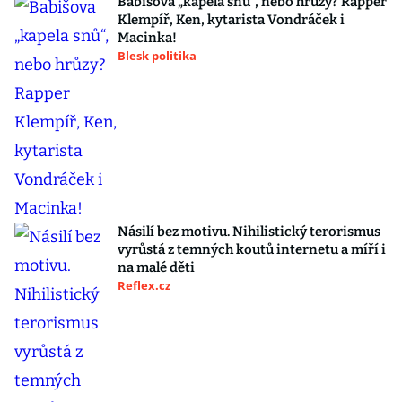
Babišova „kapela snů“, nebo hrůzy? Rapper
Klempíř, Ken, kytarista Vondráček i
Macinka!
Blesk politika
Násilí bez motivu. Nihilistický terorismus
vyrůstá z temných koutů internetu a míří i
na malé děti
Reflex.cz