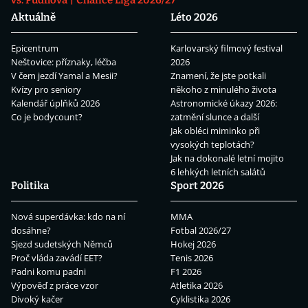
vs. Pudilová
Chance Liga 2026/27
Aktuálně
Léto 2026
Epicentrum
Karlovarský filmový festival
Neštovice: příznaky, léčba
2026
V čem jezdí Yamal a Mesii?
Znamení, že jste potkali
Kvízy pro seniory
někoho z minulého života
Kalendář úplňků 2026
Astronomické úkazy 2026:
Co je bodycount?
zatmění slunce a další
Jak obléci miminko při
vysokých teplotách?
Jak na dokonalé letní mojito
6 lehkých letních salátů
Politika
Sport 2026
Nová superdávka: kdo na ní
MMA
dosáhne?
Fotbal 2026/27
Sjezd sudetských Němců
Hokej 2026
Proč vláda zavádí EET?
Tenis 2026
Padni komu padni
F1 2026
Výpověď z práce vzor
Atletika 2026
Divoký kačer
Cyklistika 2026