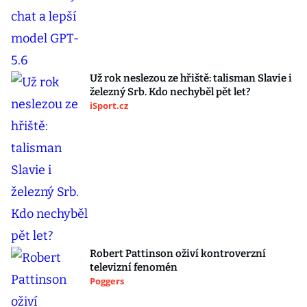
Už rok neslezou ze hřiště: talisman Slavie i
železný Srb. Kdo nechyběl pět let?
iSport.cz
Robert Pattinson oživí kontroverzní
televizní fenomén
Poggers