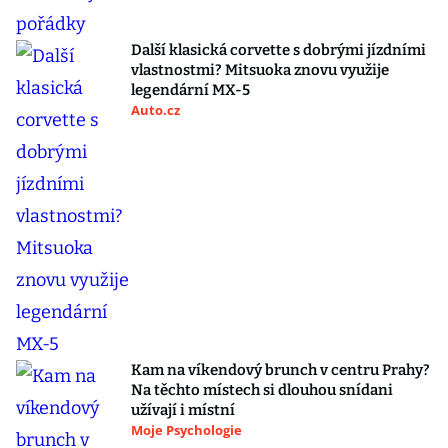
Další klasická corvette s dobrými jízdními
vlastnostmi? Mitsuoka znovu využije
legendární MX-5
Auto.cz
Kam na víkendový brunch v centru Prahy?
Na těchto místech si dlouhou snídani
užívají i místní
Moje Psychologie