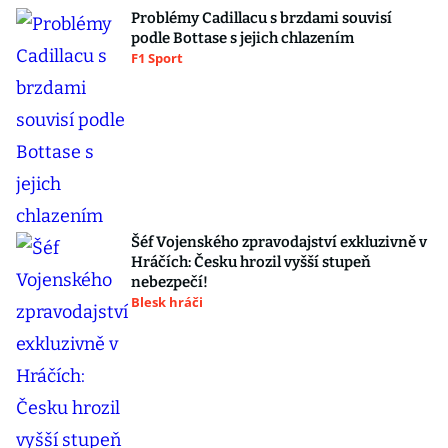
Problémy Cadillacu s brzdami souvisí
podle Bottase s jejich chlazením
F1 Sport
Šéf Vojenského zpravodajství exkluzivně v
Hráčích: Česku hrozil vyšší stupeň
nebezpečí!
Blesk hráči