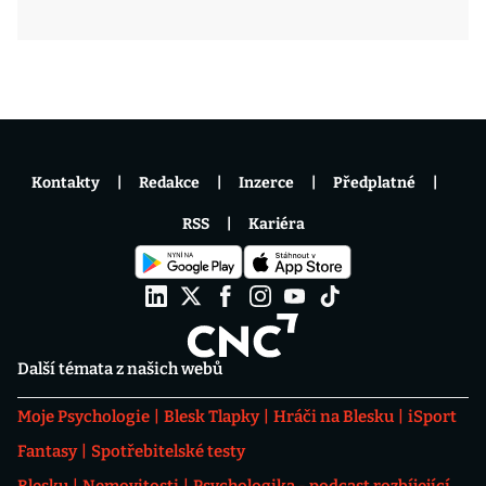
Kontakty
Redakce
Inzerce
Předplatné
RSS
Kariéra
Další témata z našich webů
Moje Psychologie
Blesk Tlapky
Hráči na Blesku
iSport
Fantasy
Spotřebitelské testy