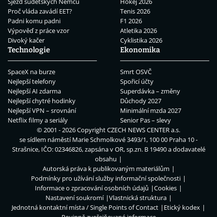
Sjezd sudetských Němců
Hokej 2026
Proč vláda zavádí EET?
Tenis 2026
Padni komu padni
F1 2026
Výpověď z práce vzor
Atletika 2026
Divoký kačer
Cyklistika 2026
Technologie
Ekonomika
SpaceX na burze
Smrt OSVČ
Nejlepší telefony
Spořicí účty
Nejlepší AI zdarma
Superdávka – změny
Nejlepší chytré hodinky
Důchody 2027
Nejlepší VPN – srovnání
Minimální mzda 2027
Netflix filmy a seriály
Senior Pas – slevy
© 2001 - 2026 Copyright
CZECH NEWS CENTER a.s.
se sídlem náměstí Marie Schmolkové 3493/1, 100 00 Praha 10 -
Strašnice, IČO: 02346826, zapsána v OR, sp.zn. B 19490 a dodavatelé
obsahu
Autorská práva k publikovaným materiálům
Podmínky pro užívání služby informační společnosti
Informace o zpracování osobních údajů
Cookies
Nastavení soukromí
Vlastnická struktura
Jednotná kontaktní místa / Single Points of Contact
Etický kodex