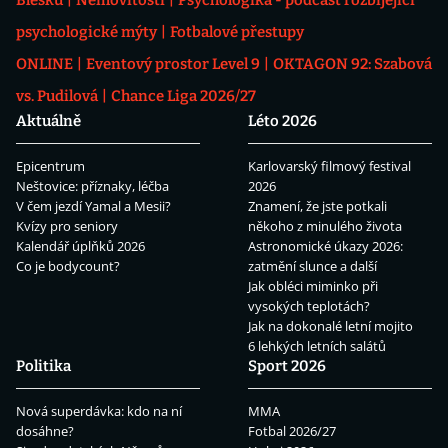
Blesku
Nemovitosti
Psychologika - podcast rozbíjející
psychologické mýty
Fotbalové přestupy
ONLINE
Eventový prostor Level 9
OKTAGON 92: Szabová
vs. Pudilová
Chance Liga 2026/27
Aktuálně
Léto 2026
Epicentrum
Karlovarský filmový festival
Neštovice: příznaky, léčba
2026
V čem jezdí Yamal a Mesii?
Znamení, že jste potkali
Kvízy pro seniory
někoho z minulého života
Kalendář úplňků 2026
Astronomické úkazy 2026:
Co je bodycount?
zatmění slunce a další
Jak obléci miminko při
vysokých teplotách?
Jak na dokonalé letní mojito
6 lehkých letních salátů
Politika
Sport 2026
Nová superdávka: kdo na ní
MMA
dosáhne?
Fotbal 2026/27