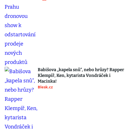
Babišova „kapela snů“, nebo hrůzy? Rapper
Klempíř, Ken, kytarista Vondráček i
Macinka!
Blesk.cz