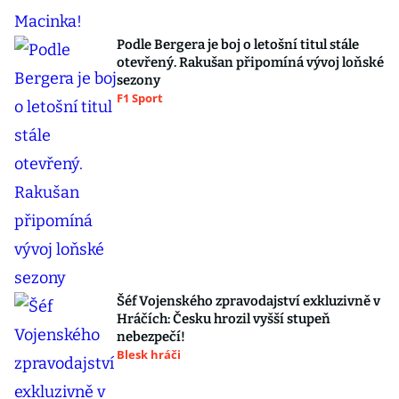
Podle Bergera je boj o letošní titul stále
otevřený. Rakušan připomíná vývoj loňské
sezony
F1 Sport
Šéf Vojenského zpravodajství exkluzivně v
Hráčích: Česku hrozil vyšší stupeň
nebezpečí!
Blesk hráči