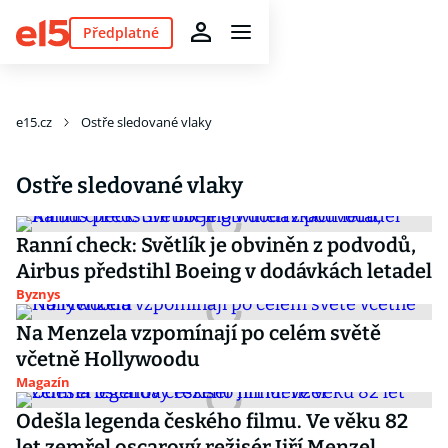
Předplatné
e15.cz
Ostře sledované vlaky
Ostře sledované vlaky
Ranní check: Světlík je obviněn z podvodů,
Airbus předstihl Boeing v dodávkách letadel
Byznys
Na Menzela vzpomínají po celém světě
včetně Hollywoodu
Magazín
Odešla legenda českého filmu. Ve věku 82
let zemřel oscarový režisér Jiří Menzel