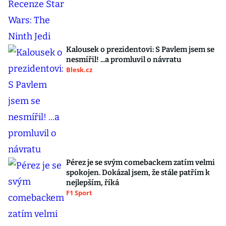
Kalousek o prezidentovi: S Pavlem jsem se
nesmířil! ...a promluvil o návratu
Blesk.cz
Pérez je se svým comebackem zatím velmi
spokojen. Dokázal jsem, že stále patřím k
nejlepším, říká
F1 Sport