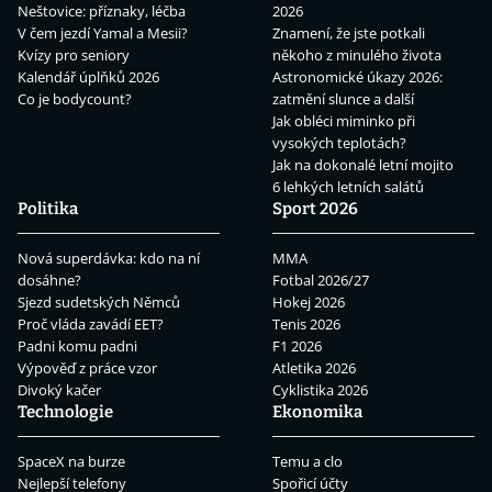
Neštovice: příznaky, léčba
2026
V čem jezdí Yamal a Mesii?
Znamení, že jste potkali
Kvízy pro seniory
někoho z minulého života
Kalendář úplňků 2026
Astronomické úkazy 2026:
Co je bodycount?
zatmění slunce a další
Jak obléci miminko při
vysokých teplotách?
Jak na dokonalé letní mojito
6 lehkých letních salátů
Politika
Sport 2026
Nová superdávka: kdo na ní
MMA
dosáhne?
Fotbal 2026/27
Sjezd sudetských Němců
Hokej 2026
Proč vláda zavádí EET?
Tenis 2026
Padni komu padni
F1 2026
Výpověď z práce vzor
Atletika 2026
Divoký kačer
Cyklistika 2026
Technologie
Ekonomika
SpaceX na burze
Temu a clo
Nejlepší telefony
Spořicí účty