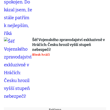
Šéf Vojenského zpravodajství exkluzivně v
Hráčích: Česku hrozil vyšší stupeň
nebezpečí!
Blesk hráči