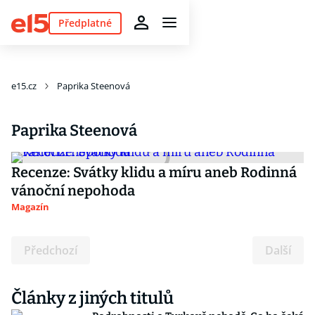
Předplatné
e15.cz
Paprika Steenová
Paprika Steenová
Recenze: Svátky klidu a míru aneb Rodinná
vánoční nepohoda
Magazín
Předchozí
Další
Články z jiných titulů