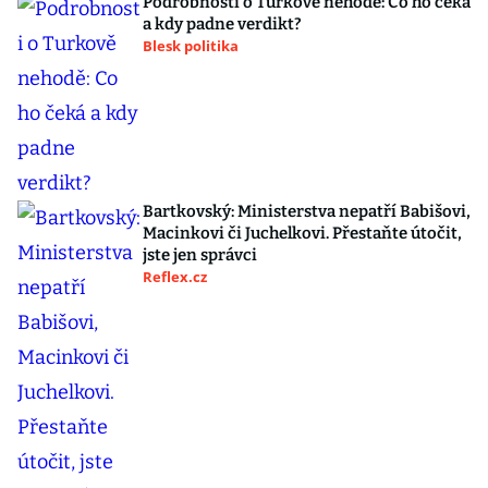
Podrobnosti o Turkově nehodě: Co ho čeká
a kdy padne verdikt?
Blesk politika
Bartkovský: Ministerstva nepatří Babišovi,
Macinkovi či Juchelkovi. Přestaňte útočit,
jste jen správci
Reflex.cz