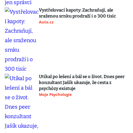
Vystřelovací kapoty: Zachraňují, ale
sraženou srnku prodraží i o 300 tisíc
Auto.cz
Utíkal po lešení a bál se o život. Dnes peer
konzultant Jašík ukazuje, že cesta z
psychózy existuje
Moje Psychologie