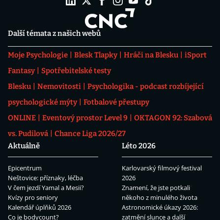
Další témata z našich webů
Moje Psychologie
Blesk Tlapky
Hráči na Blesku
iSport
Fantasy
Spotřebitelské testy
Blesku
Nemovitosti
Psychologika - podcast rozbíjející
psychologické mýty
Fotbalové přestupy
ONLINE
Eventový prostor Level 9
OKTAGON 92: Szabová
vs. Pudilová
Chance Liga 2026/27
Aktuálně
Léto 2026
Epicentrum
Karlovarský filmový festival
Neštovice: příznaky, léčba
2026
V čem jezdí Yamal a Mesii?
Znamení, že jste potkali
Kvízy pro seniory
někoho z minulého života
Kalendář úplňků 2026
Astronomické úkazy 2026:
Co je bodycount?
zatmění slunce a další