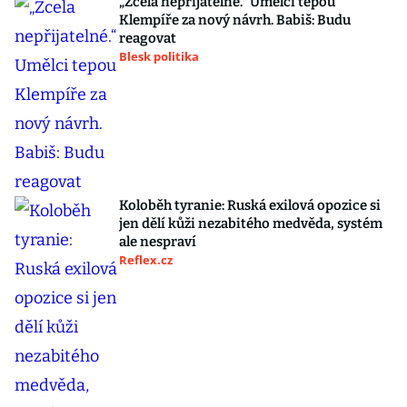
„Zcela nepřijatelné.“ Umělci tepou
Klempíře za nový návrh. Babiš: Budu
reagovat
Blesk politika
Koloběh tyranie: Ruská exilová opozice si
jen dělí kůži nezabitého medvěda, systém
ale nespraví
Reflex.cz