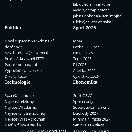
Jak obléci miminko při
vysokých teplotách?
Jak na dokonalé letní mojito
6 lehkých letních salátů
Politika
Sport 2026
Nová superdávka: kdo na ní
MMA
dosáhne?
Fotbal 2026/27
Sjezd sudetských Němců
Hokej 2026
Proč vláda zavádí EET?
Tenis 2026
Padni komu padni
F1 2026
Výpověď z práce vzor
Atletika 2026
Divoký kačer
Cyklistika 2026
Technologie
Ekonomika
SpaceX na burze
Smrt OSVČ
Nejlepší telefony
Spořicí účty
Nejlepší AI zdarma
Superdávka – změny
Nejlepší chytré hodinky
Důchody 2027
Nejlepší VPN – srovnání
Minimální mzda 2027
Netflix filmy a seriály
Senior Pas – slevy
© 2001 - 2026 Copyright
CZECH NEWS CENTER a.s.