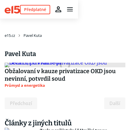
Předplatné
e15.cz
Pavel Kuta
Pavel Kuta
Obžalovaní v kauze privatizace OKD jsou
nevinní, potvrdil soud
Průmysl a energetika
Předchozí
Další
Články z jiných titulů