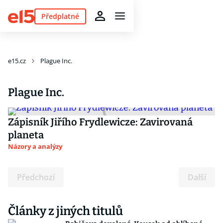
Předplatné
e15.cz
Plague Inc.
Plague Inc.
Zápisník Jiřího Frydlewicze: Zavirovaná
planeta
Názory a analýzy
Předchozí
Další
Články z jiných titulů