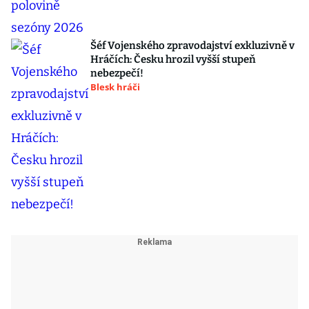
Šéf Vojenského zpravodajství exkluzivně v
Hráčích: Česku hrozil vyšší stupeň
nebezpečí!
Blesk hráči