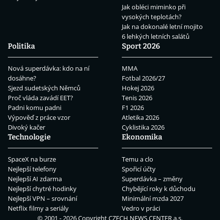
Jak obléci miminko při
vysokých teplotách?
Jak na dokonalé letní mojito
6 lehkých letních salátů
Politika
Sport 2026
Nová superdávka: kdo na ní
MMA
dosáhne?
Fotbal 2026/27
Sjezd sudetských Němců
Hokej 2026
Proč vláda zavádí EET?
Tenis 2026
Padni komu padni
F1 2026
Výpověď z práce vzor
Atletika 2026
Divoký kačer
Cyklistika 2026
Technologie
Ekonomika
SpaceX na burze
Temu a clo
Nejlepší telefony
Spořicí účty
Nejlepší AI zdarma
Superdávka – změny
Nejlepší chytré hodinky
Chybějící roky k důchodu
Nejlepší VPN – srovnání
Minimální mzda 2027
Netflix filmy a seriály
Vedro v práci
© 2001 - 2026 Copyright
CZECH NEWS CENTER a.s.