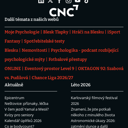
Další témata z našich webů
Moje Psychologie
Blesk Tlapky
Hráči na Blesku
iSport
Fantasy
Spotřebitelské testy
Blesku
Nemovitosti
Psychologika - podcast rozbíjející
psychologické mýty
Fotbalové přestupy
ONLINE
Eventový prostor Level 9
OKTAGON 92: Szabová
vs. Pudilová
Chance Liga 2026/27
Aktuálně
Léto 2026
Epicentrum
Karlovarský filmový festival
Neštovice: příznaky, léčba
2026
V čem jezdí Yamal a Mesii?
Znamení, že jste potkali
Kvízy pro seniory
někoho z minulého života
Kalendář úplňků 2026
Astronomické úkazy 2026:
Co je bodycount?
zatmění slunce a další