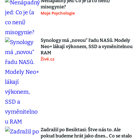
Nenápadný jed: Co je (a co není)
misogynie?
Moje Psychologie
Synology má „novou“ řadu NASů. Modely
Neo+ lákají výkonem, SSD a vyměnitelnou
RAM
Živě.cz
Zadražil po Besiktasi: Štve nás to. Ale
pokud budeme hrát jako dnes... Co se stalo