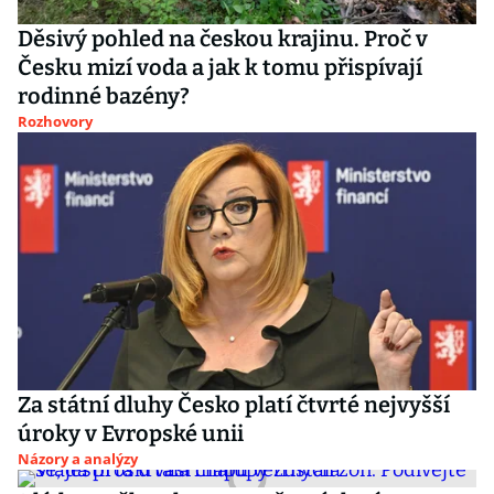
Děsivý pohled na českou krajinu. Proč v
Česku mizí voda a jak k tomu přispívají
rodinné bazény?
Rozhovory
Za státní dluhy Česko platí čtvrté nejvyšší
úroky v Evropské unii
Názory a analýzy