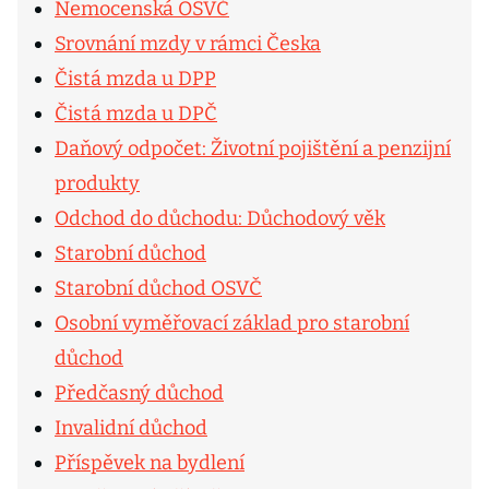
Nemocenská OSVČ
Srovnání mzdy v rámci Česka
Čistá mzda u DPP
Čistá mzda u DPČ
Daňový odpočet: Životní pojištění a penzijní
produkty
Odchod do důchodu: Důchodový věk
Starobní důchod
Starobní důchod OSVČ
Osobní vyměřovací základ pro starobní
důchod
Předčasný důchod
Invalidní důchod
Příspěvek na bydlení