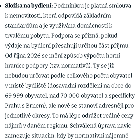
Složka na bydlení:
Podmínkou je platná smlouva
k nemovitosti, která odpovídá základním
standardům a je využívána domácností k
trvalému pobytu. Podpora se přizná, pokud
výdaje na bydlení přesahují určitou část příjmu.
Od října 2026 se mění způsob výpočtu horní
hranice podpory (tzv. normativů). Ty se již
nebudou určovat podle celkového počtu obyvatel
v místě bydliště (dosavadní rozdělení na obce do
69 999 obyvatel, nad 70 000 obyvatel a specificky
Prahu s Brnem), ale nově se stanoví adresněji pro
jednotlivé okresy. To má lépe odrážet reálné ceny
nájmů v daném regionu. Schválená úprava navíc
zamezuje situacím, kdy by normativní nájemné