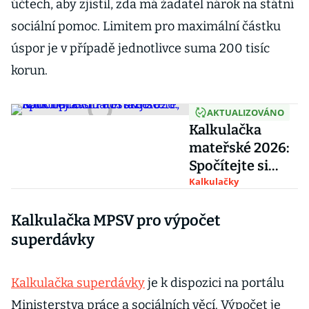
účtech, aby zjistil, zda má žadatel nárok na státní
sociální pomoc. Limitem pro maximální částku
úspor je v případě jednotlivce suma 200 tisíc
korun.
AKTUALIZOVÁNO
Kalkulačka
mateřské 2026:
Spočítejte si
PPM a zjistěte,
Kalkulačky
kolik opravdu
Kalkulačka MPSV pro výpočet
dostanete
superdávky
Kalkulačka superdávky
je k dispozici na portálu
Ministerstva práce a sociálních věcí. Výpočet je