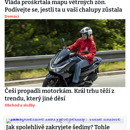
Vláda proškrtala mapu větrných zón.
Podívejte se, jestli ta u vaší chalupy zůstala
Domácí
Češi propadli motorkám. Král trhu těží z
trendu, který jiné děsí
Obchod a služby
Jak spolehlivě zakryjete šediny? Tohle