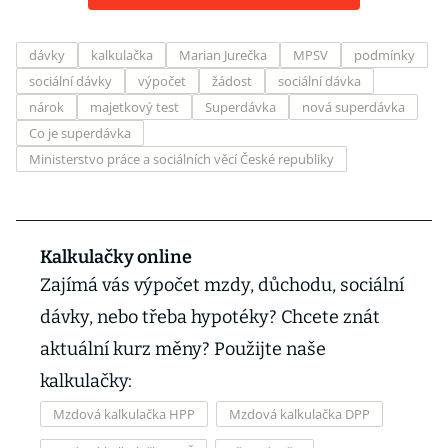
dávky
kalkulačka
Marian Jurečka
MPSV
podmínky
sociální dávky
výpočet
žádost
sociální dávka
nárok
majetkový test
Superdávka
nová superdávka
Co je superdávka
Ministerstvo práce a sociálních věcí České republiky
Kalkulačky online
Zajímá vás výpočet mzdy, důchodu, sociální
dávky, nebo třeba hypotéky? Chcete znát
aktuální kurz měny? Použijte naše
kalkulačky:
Mzdová kalkulačka HPP
Mzdová kalkulačka DPP