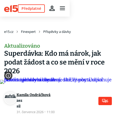
Předplatné
e15.cz
Finexpert
Příspěvky a dávky
Aktualizováno
Superdávka: Kdo má nárok, jak
podat žádost a co se mění v roce
2026
Kamila Ondráčková
zez
6
sil
31. července 2026
·
11:00