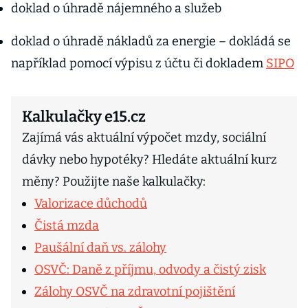
doklad o úhradě nájemného a služeb
doklad o úhradě nákladů za energie – dokládá se
například pomocí výpisu z účtu či dokladem
SIPO
Kalkulačky e15.cz
Zajímá vás aktuální výpočet mzdy, sociální
dávky nebo hypotéky? Hledáte aktuální kurz
měny? Použijte naše kalkulačky:
Valorizace důchodů
Čistá mzda
Paušální daň vs. zálohy
OSVČ: Daně z příjmu, odvody a čistý zisk
Zálohy OSVČ na zdravotní pojištění