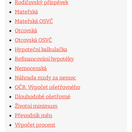
Rodičovský příspěvek
Mateřská
Mateřská OSVČ
Otcovská
Otcovská OSVČ
Hypoteční kalkulačka
Refinancování hypotéky
Nemocenská
Náhrada mzdy za nemoc
OČR: Výpočet ošetřovného
Dlouhodobé ošetřovné
Životní minimum
Převodník měn
Výpočet procent