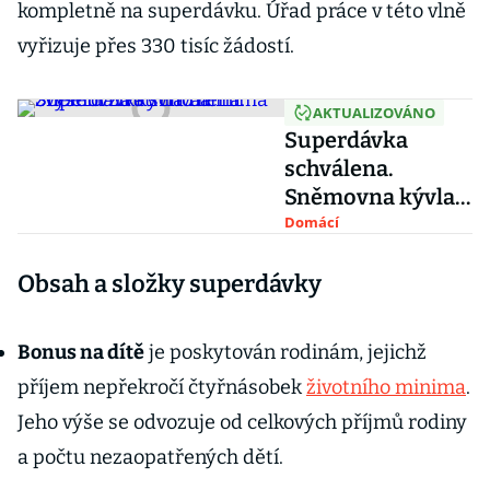
kompletně na superdávku. Úřad práce v této vlně
vyřizuje přes 330 tisíc žádostí.
AKTUALIZOVÁNO
Superdávka
schválena.
Sněmovna kývla
na zvýšení
Domácí
životního minima
Obsah a složky superdávky
Bonus na dítě
je poskytován rodinám, jejichž
příjem nepřekročí čtyřnásobek
životního minima
.
Jeho výše se odvozuje od celkových příjmů rodiny
a počtu nezaopatřených dětí.