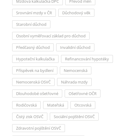
Mzdová kalkulačka DPČ
Převod měn
Srovnání mzdy v ČR
Důchodový věk
Starobní důchod
Osobní vyměřovací základ pro důchod
Předčasný důchod
Invalidní důchod
Hypoteční kalkulačka
Refinancování hypotéky
Příspěvek na bydlení
Nemocenská
Nemocenská OSVČ
Náhrada mzdy
Dlouhodobé ošetřovné
Ošetřovné OČR
Rodičovská
Mateřská
Otcovská
Čistý zisk OSVČ
Sociální pojištění OSVČ
Zdravotní pojištění OSVČ