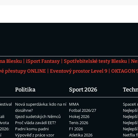
 na Blesku
iSport Fantasy
Spotřebitelské testy Blesku
Ne
vé přestupy ONLINE
Eventový prostor Level 9
OKTAGON 92
Politika
Sport 2026
Techn
estival
Nová superdávka: kdo na ní
MMA
SpaceX 
dosáhne?
Fotbal 2026/27
Nejlepší
ali
Sjezd sudetských Němců
Hokej 2026
Nejlepší
ivota
Proč vláda zavádí EET?
Tenis 2026
Nejlepší
2026:
Padni komu padni
F1 2026
Nejlepší
í
Výpověď z práce vzor
Atletika 2026
Netflix f