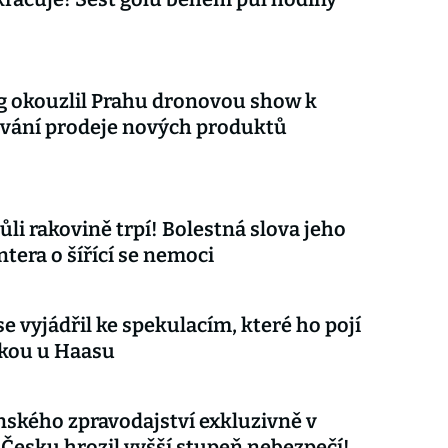
 okouzlil Prahu dronovou show k
vání prodeje nových produktů
ůli rakovině trpí! Bolestná slova jeho
tera o šířící se nemoci
e vyjádřil ke spekulacím, které ho pojí
čkou u Haasu
nského zpravodajství exkluzivně v
 Česku hrozil vyšší stupeň nebezpečí!