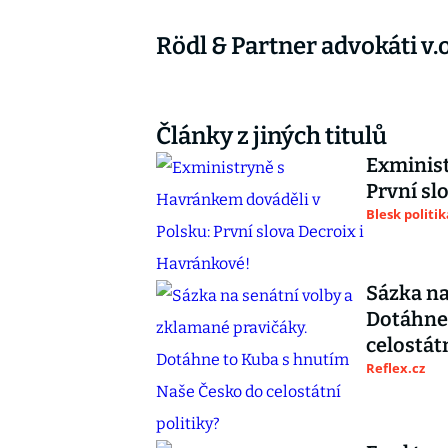
Rödl & Partner advokáti v.o
Články z jiných titulů
Exminist
První sl
Blesk politik
Sázka na
Dotáhne
celostátn
Reflex.cz