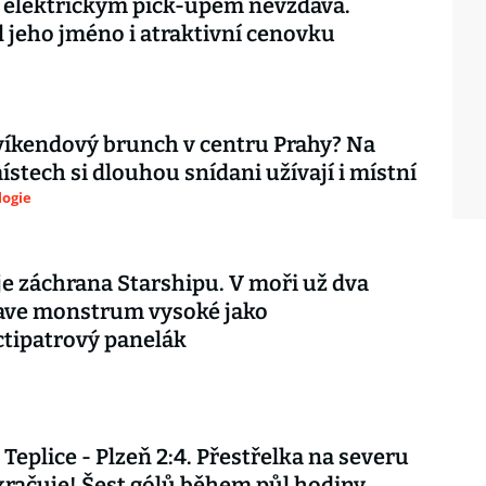
s elektrickým pick-upem nevzdává.
l jeho jméno i atraktivní cenovku
íkendový brunch v centru Prahy? Na
ístech si dlouhou snídani užívají i místní
logie
e záchrana Starshipu. V moři už dva
lave monstrum vysoké jako
tipatrový panelák
Teplice - Plzeň 2:4. Přestřelka na severu
račuje! Šest gólů během půl hodiny