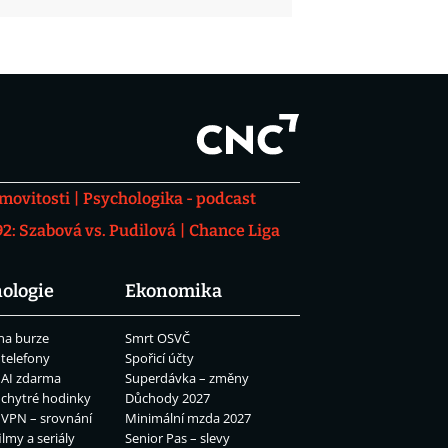
movitosti
Psychologika - podcast
: Szabová vs. Pudilová
Chance Liga
ologie
Ekonomika
na burze
Smrt OSVČ
 telefony
Spořicí účty
 AI zdarma
Superdávka – změny
 chytré hodinky
Důchody 2027
 VPN – srovnání
Minimální mzda 2027
ilmy a seriály
Senior Pas – slevy