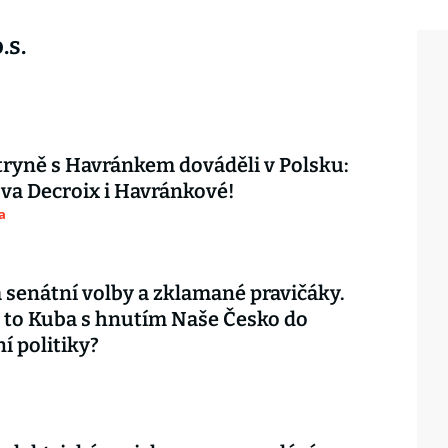
.s.
ryně s Havránkem dováděli v Polsku:
ova Decroix i Havránkové!
a
 senátní volby a zklamané pravičáky.
 to Kuba s hnutím Naše Česko do
í politiky?