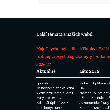
Další témata z našich webů
Moje Psychologie
Blesk Tlapky
Hráči
rozbíjející psychologické mýty
Fotbalo
2026/27
Aktuálně
Léto 2026
Epicentrum
Karlovarský filmový f
Neštovice: příznaky, léčba
2026
V čem jezdí Yamal a Mesii?
Znamení, že jste potk
Kvízy pro seniory
někoho z minulého ž
Kalendář úplňků 2026
Astronomické úkazy 
Co je bodycount?
zatmění slunce a dalš