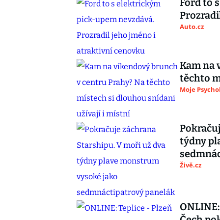
Ford to 
Prozradi
Auto.cz
Kam na v
těchto m
Moje Psycho
Pokračuj
týdny p
sedmnác
Živě.cz
ONLINE: 
Čech pok