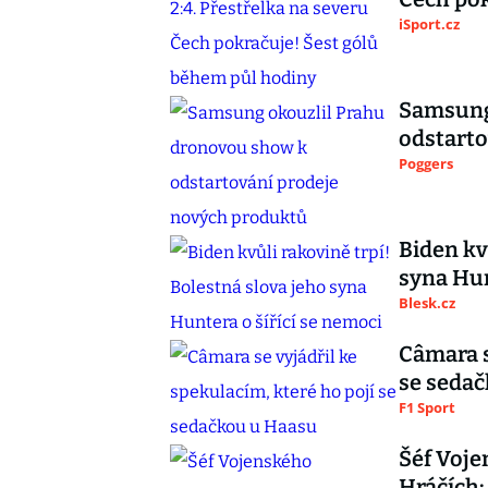
iSport.cz
Samsung
odstarto
Poggers
Biden kv
syna Hun
Blesk.cz
Câmara s
se seda
F1 Sport
Šéf Voje
Hráčích: