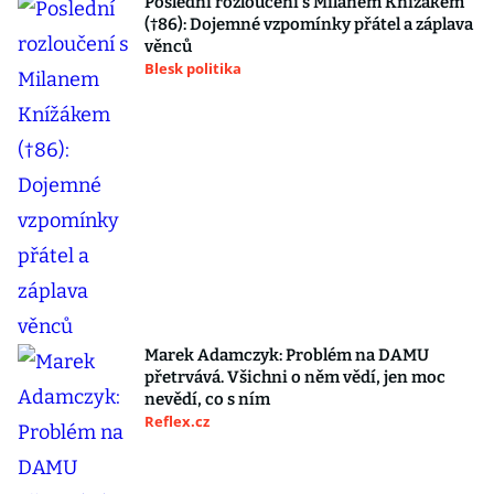
Poslední rozloučení s Milanem Knížákem
(†86): Dojemné vzpomínky přátel a záplava
věnců
Blesk politika
Marek Adamczyk: Problém na DAMU
přetrvává. Všichni o něm vědí, jen moc
nevědí, co s ním
Reflex.cz