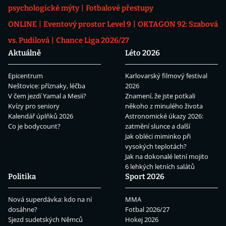
psychologické mýty
Fotbalové přestupy
ONLINE
Eventový prostor Level 9
OKTAGON 92: Szabová
vs. Pudilová
Chance Liga 2026/27
Aktuálně
Léto 2026
Epicentrum
Karlovarský filmový festival
Neštovice: příznaky, léčba
2026
V čem jezdí Yamal a Mesii?
Znamení, že jste potkali
Kvízy pro seniory
někoho z minulého života
Kalendář úplňků 2026
Astronomické úkazy 2026:
Co je bodycount?
zatmění slunce a další
Jak obléci miminko při
vysokých teplotách?
Jak na dokonalé letní mojito
6 lehkých letních salátů
Politika
Sport 2026
Nová superdávka: kdo na ní
MMA
dosáhne?
Fotbal 2026/27
Sjezd sudetských Němců
Hokej 2026