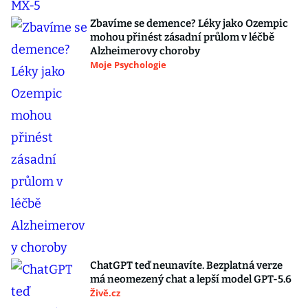
Zbavíme se demence? Léky jako Ozempic
mohou přinést zásadní průlom v léčbě
Alzheimerovy choroby
Moje Psychologie
ChatGPT teď neunavíte. Bezplatná verze
má neomezený chat a lepší model GPT-5.6
Živě.cz