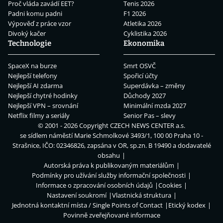
Proč vláda zavádí EET?
Tenis 2026
Padni komu padni
F1 2026
Výpověď z práce vzor
Atletika 2026
Divoký kačer
Cyklistika 2026
Technologie
Ekonomika
SpaceX na burze
Smrt OSVČ
Nejlepší telefony
Spořicí účty
Nejlepší AI zdarma
Superdávka – změny
Nejlepší chytré hodinky
Důchody 2027
Nejlepší VPN – srovnání
Minimální mzda 2027
Netflix filmy a seriály
Senior Pas – slevy
© 2001 - 2026 Copyright
CZECH NEWS CENTER a.s.
se sídlem náměstí Marie Schmolkové 3493/1, 100 00 Praha 10 -
Strašnice, IČO: 02346826, zapsána v OR, sp.zn. B 19490 a dodavatelé
obsahu
Autorská práva k publikovaným materiálům
Podmínky pro užívání služby informační společnosti
Informace o zpracování osobních údajů
Cookies
Nastavení soukromí
Vlastnická struktura
Jednotná kontaktní místa / Single Points of Contact
Etický kodex
Povinně zveřejňované informace