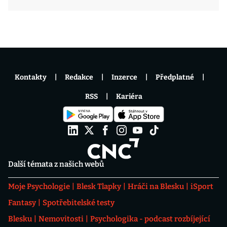
Kontakty
Redakce
Inzerce
Předplatné
RSS
Kariéra
Další témata z našich webů
Moje Psychologie
Blesk Tlapky
Hráči na Blesku
iSport
Fantasy
Spotřebitelské testy
Blesku
Nemovitosti
Psychologika - podcast rozbíjející