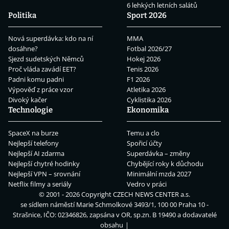
6 lehkých letních salátů
Politika
Sport 2026
Nová superdávka: kdo na ní
MMA
dosáhne?
Fotbal 2026/27
Sjezd sudetských Němců
Hokej 2026
Proč vláda zavádí EET?
Tenis 2026
Padni komu padni
F1 2026
Výpověď z práce vzor
Atletika 2026
Divoký kačer
Cyklistika 2026
Technologie
Ekonomika
SpaceX na burze
Temu a clo
Nejlepší telefony
Spořicí účty
Nejlepší AI zdarma
Superdávka – změny
Nejlepší chytré hodinky
Chybějící roky k důchodu
Nejlepší VPN – srovnání
Minimální mzda 2027
Netflix filmy a seriály
Vedro v práci
© 2001 - 2026 Copyright
CZECH NEWS CENTER a.s.
se sídlem náměstí Marie Schmolkové 3493/1, 100 00 Praha 10 -
Strašnice, IČO: 02346826, zapsána v OR, sp.zn. B 19490 a dodavatelé
obsahu