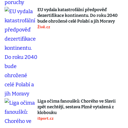
EU vydala katastrofální předpověď
dezertifikace kontinentu. Do roku 2040
bude ohrožené celé Polabí a jih Moravy
Živě.cz
Liga očima fanoušků: Chorého ve Slavii
zpět nechtějí, sestava Plzně vytažená z
klobouku
iSport.cz