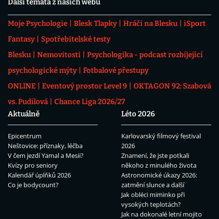
Další témata z našich webů
Moje Psychologie
Blesk Tlapky
Hráči na Blesku
iSport
Fantasy
Spotřebitelské testy
Blesku
Nemovitosti
Psychologika - podcast rozbíjející
psychologické mýty
Fotbalové přestupy
ONLINE
Eventový prostor Level 9
OKTAGON 92: Szabová
vs. Pudilová
Chance Liga 2026/27
Aktuálně
Léto 2026
Epicentrum
Karlovarský filmový festival
Neštovice: příznaky, léčba
2026
V čem jezdí Yamal a Mesii?
Znamení, že jste potkali
Kvízy pro seniory
někoho z minulého života
Kalendář úplňků 2026
Astronomické úkazy 2026:
Co je bodycount?
zatmění slunce a další
Jak obléci miminko při
vysokých teplotách?
Jak na dokonalé letní mojito