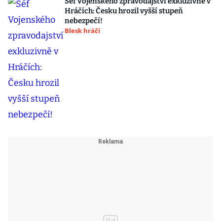
Šéf Vojenského zpravodajství exkluzivně v
Hráčích: Česku hrozil vyšší stupeň
nebezpečí!
Blesk hráči