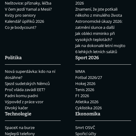
Neštovice: příznaky, léčba
2026
V čem jezdí Yamal a Mesii?
Znamení, že jste potkali
Kvízy pro seniory
někoho z minulého života
Kalendář úplňků 2026
Astronomické úkazy 2026:
Co je bodycount?
zatmění slunce a další
Jak obléci miminko při
vysokých teplotách?
Jak na dokonalé letní mojito
6 lehkých letních salátů
Politika
Sport 2026
Nová superdávka: kdo na ní
MMA
dosáhne?
Fotbal 2026/27
Sjezd sudetských Němců
Hokej 2026
Proč vláda zavádí EET?
Tenis 2026
Padni komu padni
F1 2026
Výpověď z práce vzor
Atletika 2026
Divoký kačer
Cyklistika 2026
Technologie
Ekonomika
SpaceX na burze
Smrt OSVČ
Nejlepší telefony
Spořicí účty