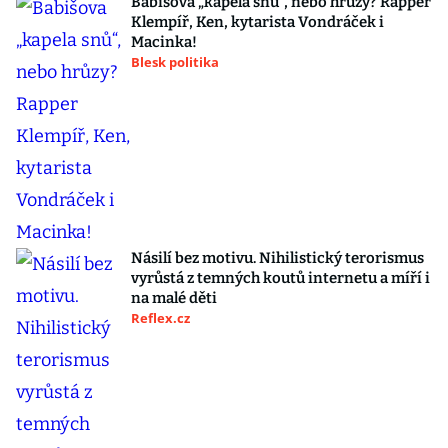
Babišova „kapela snů“, nebo hrůzy? Rapper
Klempíř, Ken, kytarista Vondráček i
Macinka!
Blesk politika
Násilí bez motivu. Nihilistický terorismus
vyrůstá z temných koutů internetu a míří i
na malé děti
Reflex.cz