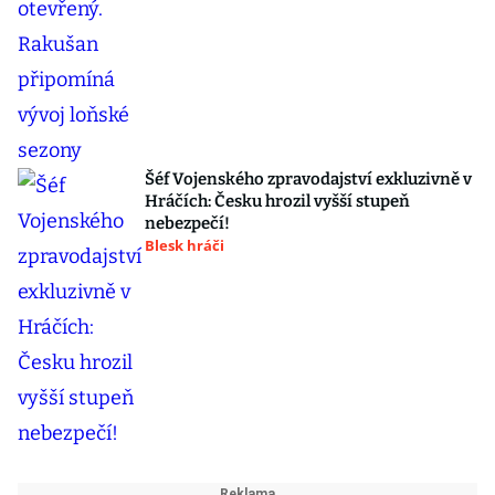
Šéf Vojenského zpravodajství exkluzivně v
Hráčích: Česku hrozil vyšší stupeň
nebezpečí!
Blesk hráči