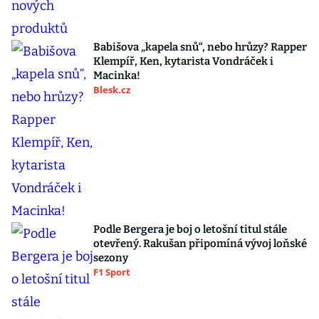
Babišova „kapela snů“, nebo hrůzy? Rapper
Klempíř, Ken, kytarista Vondráček i
Macinka!
Blesk.cz
Podle Bergera je boj o letošní titul stále
otevřený. Rakušan připomíná vývoj loňské
sezony
F1 Sport