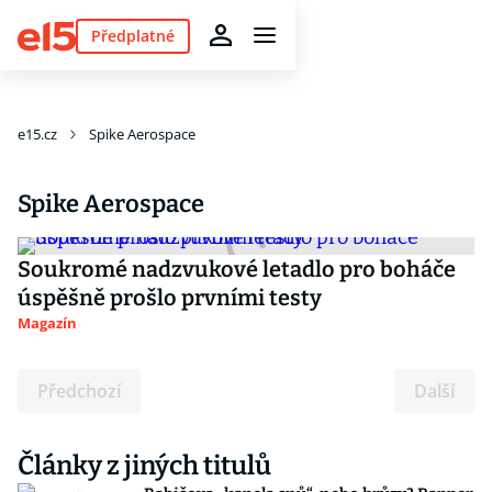
Předplatné
e15.cz
Spike Aerospace
Spike Aerospace
Soukromé nadzvukové letadlo pro boháče
úspěšně prošlo prvními testy
Magazín
Předchozí
Další
Články z jiných titulů