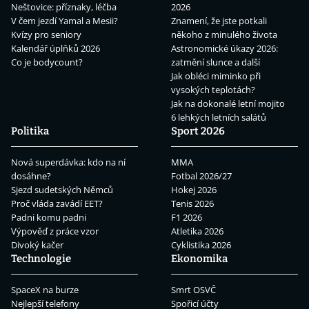
Neštovice: příznaky, léčba
2026
V čem jezdí Yamal a Mesii?
Znamení, že jste potkali
Kvízy pro seniory
někoho z minulého života
Kalendář úplňků 2026
Astronomické úkazy 2026:
Co je bodycount?
zatmění slunce a další
Jak obléci miminko při
vysokých teplotách?
Jak na dokonalé letní mojito
6 lehkých letních salátů
Politika
Sport 2026
Nová superdávka: kdo na ní
MMA
dosáhne?
Fotbal 2026/27
Sjezd sudetských Němců
Hokej 2026
Proč vláda zavádí EET?
Tenis 2026
Padni komu padni
F1 2026
Výpověď z práce vzor
Atletika 2026
Divoký kačer
Cyklistika 2026
Technologie
Ekonomika
SpaceX na burze
Smrt OSVČ
Nejlepší telefony
Spořicí účty