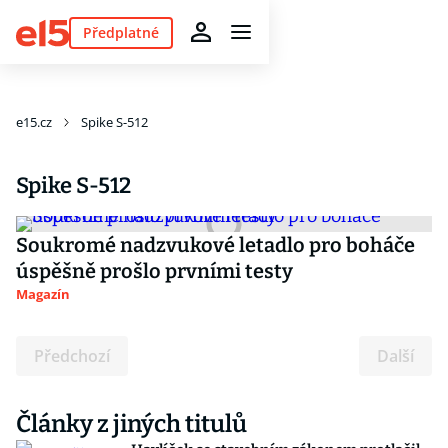
Předplatné
e15.cz
Spike S-512
Spike S-512
Soukromé nadzvukové letadlo pro boháče
úspěšně prošlo prvními testy
Magazín
Předchozí
Další
Články z jiných titulů