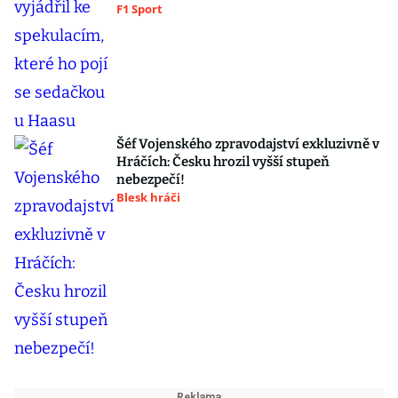
F1 Sport
Šéf Vojenského zpravodajství exkluzivně v
Hráčích: Česku hrozil vyšší stupeň
nebezpečí!
Blesk hráči