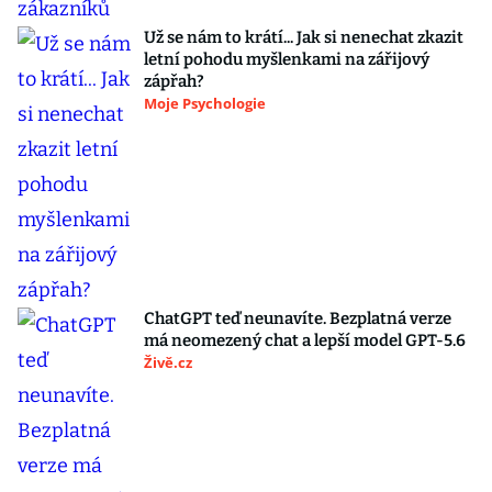
Už se nám to krátí... Jak si nenechat zkazit
letní pohodu myšlenkami na zářijový
zápřah?
Moje Psychologie
ChatGPT teď neunavíte. Bezplatná verze
má neomezený chat a lepší model GPT-5.6
Živě.cz