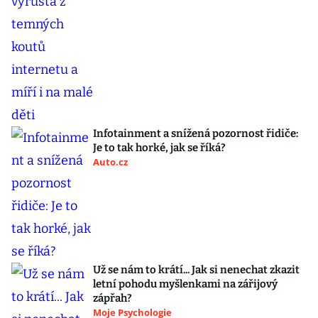
Infotainment a snížená pozornost řidiče:
Je to tak horké, jak se říká?
Auto.cz
Už se nám to krátí... Jak si nenechat zkazit
letní pohodu myšlenkami na zářijový
zápřah?
Moje Psychologie