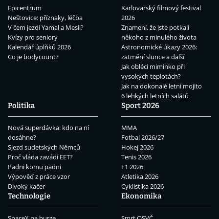
Epicentrum
Karlovarský filmový festival
Neštovice: příznaky, léčba
2026
V čem jezdí Yamal a Mesii?
Znamení, že jste potkali
Kvízy pro seniory
někoho z minulého života
Kalendář úplňků 2026
Astronomické úkazy 2026:
Co je bodycount?
zatmění slunce a další
Jak obléci miminko při
vysokých teplotách?
Jak na dokonalé letní mojito
6 lehkých letních salátů
Politika
Sport 2026
Nová superdávka: kdo na ní
MMA
dosáhne?
Fotbal 2026/27
Sjezd sudetských Němců
Hokej 2026
Proč vláda zavádí EET?
Tenis 2026
Padni komu padni
F1 2026
Výpověď z práce vzor
Atletika 2026
Divoký kačer
Cyklistika 2026
Technologie
Ekonomika
SpaceX na burze
Smrt OSVČ