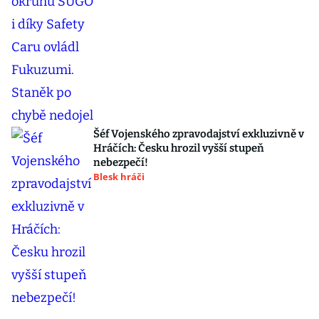
Šéf Vojenského zpravodajství exkluzivně v
Hráčích: Česku hrozil vyšší stupeň
nebezpečí!
Blesk hráči