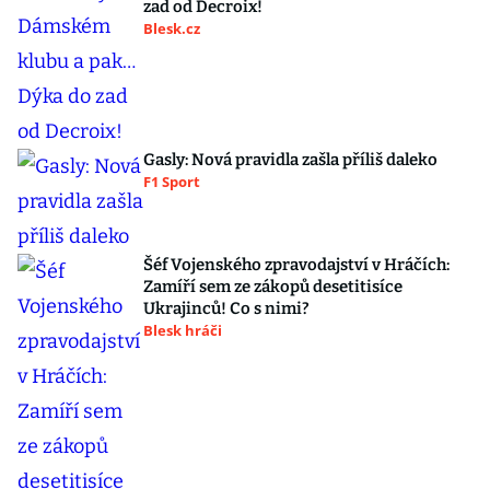
zad od Decroix!
Blesk.cz
Gasly: Nová pravidla zašla příliš daleko
F1 Sport
Šéf Vojenského zpravodajství v Hráčích:
Zamíří sem ze zákopů desetitisíce
Ukrajinců! Co s nimi?
Blesk hráči