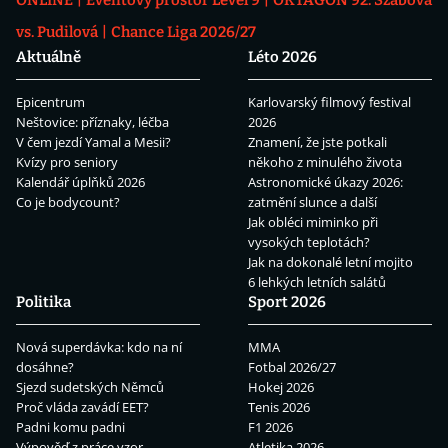
ONLINE
Eventový prostor Level 9
OKTAGON 92: Szabová
vs. Pudilová
Chance Liga 2026/27
Aktuálně
Léto 2026
Epicentrum
Karlovarský filmový festival
Neštovice: příznaky, léčba
2026
V čem jezdí Yamal a Mesii?
Znamení, že jste potkali
Kvízy pro seniory
někoho z minulého života
Kalendář úplňků 2026
Astronomické úkazy 2026:
Co je bodycount?
zatmění slunce a další
Jak obléci miminko při
vysokých teplotách?
Jak na dokonalé letní mojito
6 lehkých letních salátů
Politika
Sport 2026
Nová superdávka: kdo na ní
MMA
dosáhne?
Fotbal 2026/27
Sjezd sudetských Němců
Hokej 2026
Proč vláda zavádí EET?
Tenis 2026
Padni komu padni
F1 2026
Výpověď z práce vzor
Atletika 2026