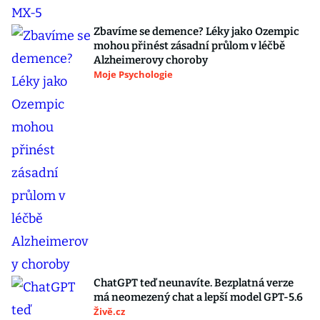
Zbavíme se demence? Léky jako Ozempic
mohou přinést zásadní průlom v léčbě
Alzheimerovy choroby
Moje Psychologie
ChatGPT teď neunavíte. Bezplatná verze
má neomezený chat a lepší model GPT-5.6
Živě.cz