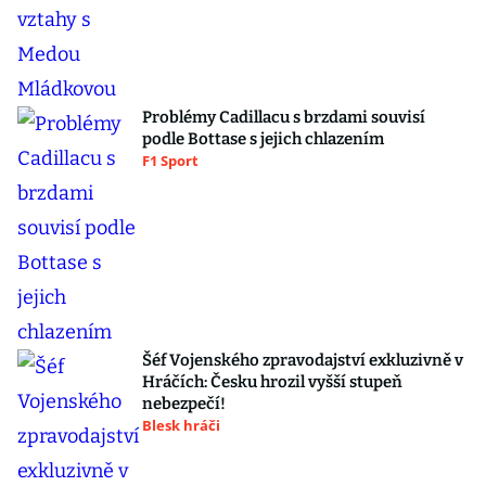
Problémy Cadillacu s brzdami souvisí
podle Bottase s jejich chlazením
F1 Sport
Šéf Vojenského zpravodajství exkluzivně v
Hráčích: Česku hrozil vyšší stupeň
nebezpečí!
Blesk hráči