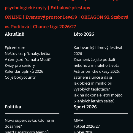
psychologické mýty
Fotbalové přestupy
ONLINE
Eventový prostor Level 9
OKTAGON 92: Szabová
vs. Pudilová
Chance Liga 2026/27
Aktuálně
Léto 2026
Epicentrum
Karlovarský filmový festival
Neštovice: příznaky, léčba
2026
V čem jezdí Yamal a Mesii?
Znamení, že jste potkali
Kvízy pro seniory
někoho z minulého života
Kalendář úplňků 2026
Astronomické úkazy 2026:
Co je bodycount?
zatmění slunce a další
Jak obléci miminko při
vysokých teplotách?
Jak na dokonalé letní mojito
6 lehkých letních salátů
Politika
Sport 2026
Nová superdávka: kdo na ní
MMA
dosáhne?
Fotbal 2026/27
Sjezd sudetských Němců
Hokej 2026