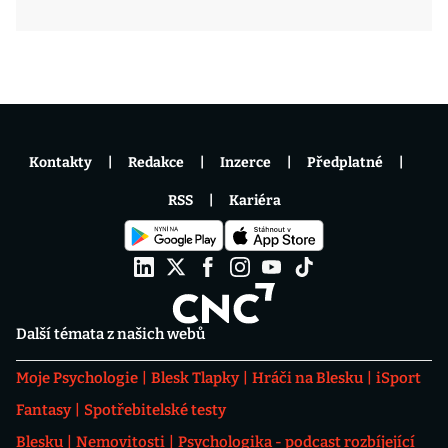
Kontakty
Redakce
Inzerce
Předplatné
RSS
Kariéra
Další témata z našich webů
Moje Psychologie
Blesk Tlapky
Hráči na Blesku
iSport
Fantasy
Spotřebitelské testy
Blesku
Nemovitosti
Psychologika - podcast rozbíjející