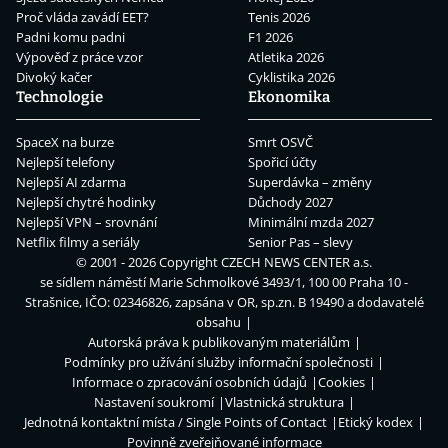
Proč vláda zavádí EET?
Tenis 2026
Padni komu padni
F1 2026
Výpověď z práce vzor
Atletika 2026
Divoký kačer
Cyklistika 2026
Technologie
Ekonomika
SpaceX na burze
Smrt OSVČ
Nejlepší telefony
Spořicí účty
Nejlepší AI zdarma
Superdávka – změny
Nejlepší chytré hodinky
Důchody 2027
Nejlepší VPN – srovnání
Minimální mzda 2027
Netflix filmy a seriály
Senior Pas – slevy
© 2001 - 2026 Copyright
CZECH NEWS CENTER a.s.
se sídlem náměstí Marie Schmolkové 3493/1, 100 00 Praha 10 -
Strašnice, IČO: 02346826, zapsána v OR, sp.zn. B 19490 a dodavatelé
obsahu
Autorská práva k publikovaným materiálům
Podmínky pro užívání služby informační společnosti
Informace o zpracování osobních údajů
Cookies
Nastavení soukromí
Vlastnická struktura
Jednotná kontaktní místa / Single Points of Contact
Etický kodex
Povinně zveřejňované informace