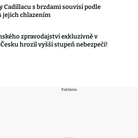
 Cadillacu s brzdami souvisí podle
s jejich chlazením
nského zpravodajství exkluzivně v
 Česku hrozil vyšší stupeň nebezpečí!