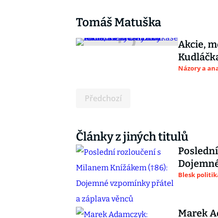
Tomáš Matuška
Akcie, 
Kudláčka
Názory a ana
Předchozí
Články z jiných titulů
Poslední
Dojemné 
Blesk politik
Marek A