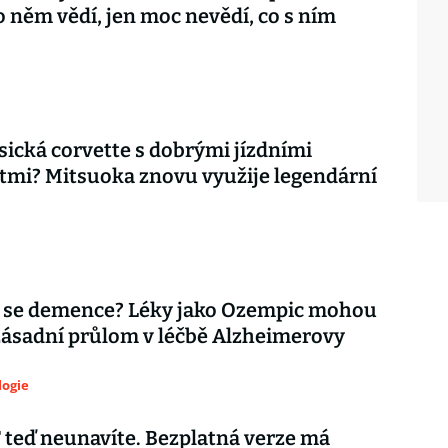
o něm vědí, jen moc nevědí, co s ním
asická corvette s dobrými jízdními
tmi? Mitsuoka znovu využije legendární
 se demence? Léky jako Ozempic mohou
zásadní průlom v léčbě Alzheimerovy
logie
teď neunavíte. Bezplatná verze má