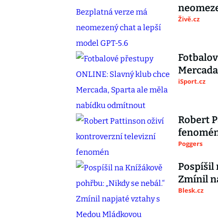
neomezen
Živě.cz
Fotbalov
Mercada,
iSport.cz
Robert P
fenomé
Poggers
Pospíšil
Zmínil n
Blesk.cz