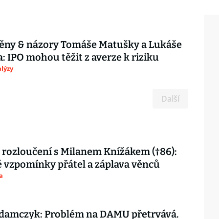
měny & názory Tomáše Matušky a Lukáše
: IPO mohou těžit z averze k riziku
lýzy
Další
 rozloučení s Milanem Knížákem (†86):
vzpomínky přátel a záplava věnců
a
damczyk: Problém na DAMU přetrvává.