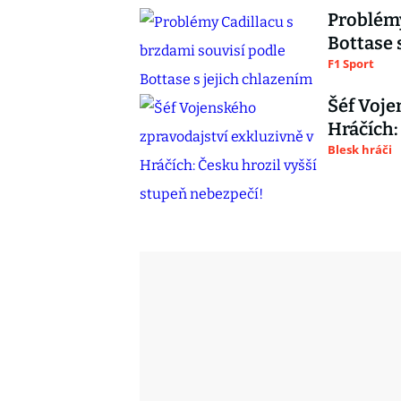
Problémy
Bottase 
F1 Sport
Šéf Voje
Hráčích:
Blesk hráči