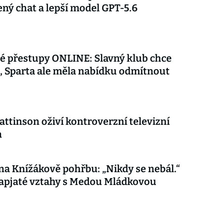
ý chat a lepší model GPT-5.6
é přestupy ONLINE: Slavný klub chce
 Sparta ale měla nabídku odmítnout
attinson oživí kontroverzní televizní
n
 na Knížákově pohřbu: „Nikdy se nebál.“
apjaté vztahy s Medou Mládkovou