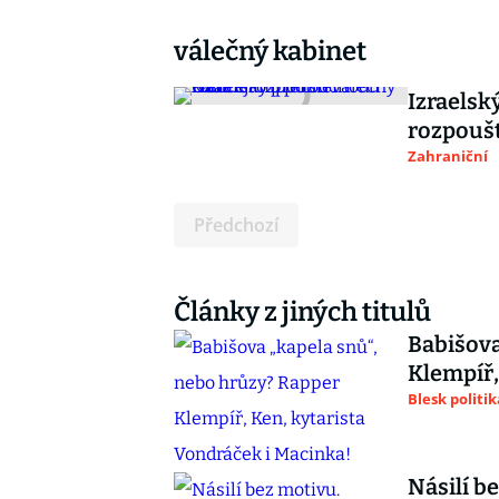
válečný kabinet
Izraels
rozpoušt
Zahraniční
Předchozí
Články z jiných titulů
Babišova
Klempíř,
Blesk politik
Násilí b