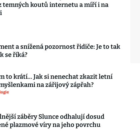
z temných koutů internetu a míří i na
i
ment a snížená pozornost řidiče: Je to tak
k se říká?
 to krátí... Jak si nenechat zkazit letní
myšlenkami na zářijový zápřah?
logie
lnější záběry Slunce odhalují dosud
né plazmové víry na jeho povrchu