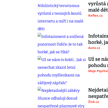
vyrůstá 
malé dět
Reflex.cz
Infotain
horké, ja
Auto.cz
Už se nám
pohodu 
Moje Psycho
Nejdetai
nespatře
Živě.cz