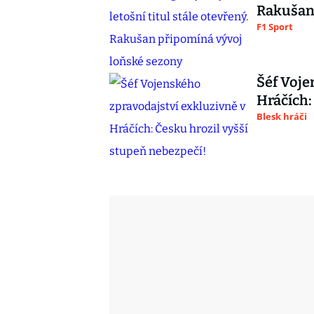
Rakušan 
F1 Sport
Šéf Voje
Hráčích:
Blesk hráči