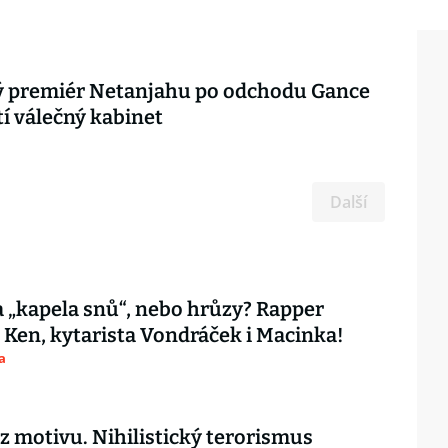
ký premiér Netanjahu po odchodu Gance
í válečný kabinet
Další
 „kapela snů“, nebo hrůzy? Rapper
 Ken, kytarista Vondráček i Macinka!
a
ez motivu. Nihilistický terorismus