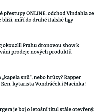
é přestupy ONLINE: odchod Vindahla ze
 blíží, míří do druhé italské ligy
 okouzlil Prahu dronovou show k
vání prodeje nových produktů
 „kapela snů“, nebo hrůzy? Rapper
 Ken, kytarista Vondráček i Macinka!
gera je boj o letošní titul stále otevřený.