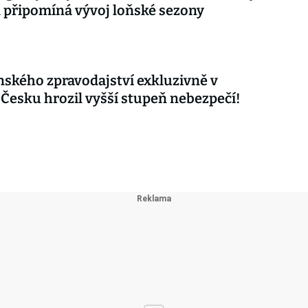
připomíná vývoj loňské sezony
nského zpravodajství exkluzivně v
 Česku hrozil vyšší stupeň nebezpečí!