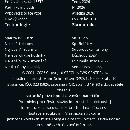
Proč vláda zavádí EET?
Tenis 2026
Padni komu padni
F1 2026
Výpověď z práce vzor
Atletika 2026
Divoký kačer
Cyklistika 2026
Technologie
Ekonomika
SpaceX na burze
Smrt OSVČ
Nejlepší telefony
Spořicí účty
Nejlepší AI zdarma
Superdávka – změny
Nejlepší chytré hodinky
Důchody 2027
Nejlepší VPN – srovnání
Minimální mzda 2027
Netflix filmy a seriály
Senior Pas – slevy
© 2001 - 2026 Copyright
CZECH NEWS CENTER a.s.
se sídlem náměstí Marie Schmolkové 3493/1, 100 00 Praha 10 -
Strašnice, IČO: 02346826, zapsána v OR, sp.zn. B 19490 a dodavatelé
obsahu
Autorská práva k publikovaným materiálům
Podmínky pro užívání služby informační společnosti
Informace o zpracování osobních údajů
Cookies
Nastavení soukromí
Vlastnická struktura
Jednotná kontaktní místa / Single Points of Contact
Etický kodex
Povinně zveřejňované informace