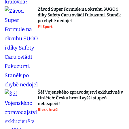
Závod Super Formule na okruhu SUGO i
díky Safety Caru ovládl Fukuzumi. Staněk
po chybě nedojel
F1 Sport
Šéf Vojenského zpravodajství exkluzivně v
Hráčích: Česku hrozil vyšší stupeň
nebezpečí!
Blesk hráči