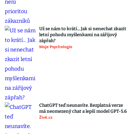
Už se nám to krátí... Jak si nenechat zkazit
letní pohodu myšlenkami na zářijový
zápřah?
Moje Psychologie
ChatGPT teď neunavíte. Bezplatná verze
má neomezený chat a lepší model GPT-5.6
Živě.cz