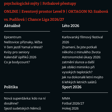
psychologické mýty
Fotbalové přestupy
ONLINE
Eventový prostor Level 9
OKTAGON 92: Szabová
vs. Pudilová
Chance Liga 2026/27
Aktuálně
Léto 2026
Epicentrum
Karlovarský filmový festival
Neštovice: příznaky, léčba
2026
V čem jezdí Yamal a Mesii?
Znamení, že jste potkali
Kvízy pro seniory
někoho z minulého života
Kalendář úplňků 2026
Astronomické úkazy 2026:
Co je bodycount?
zatmění slunce a další
Jak obléci miminko při
vysokých teplotách?
Jak na dokonalé letní mojito
6 lehkých letních salátů
Politika
Sport 2026
Nová superdávka: kdo na ní
MMA
dosáhne?
Fotbal 2026/27
Sjezd sudetských Němců
Hokej 2026