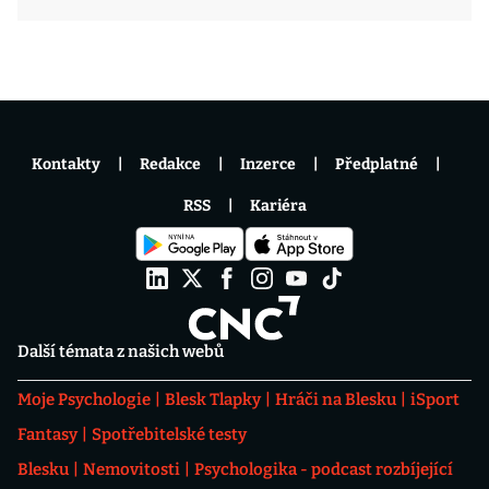
Kontakty
Redakce
Inzerce
Předplatné
RSS
Kariéra
Další témata z našich webů
Moje Psychologie
Blesk Tlapky
Hráči na Blesku
iSport
Fantasy
Spotřebitelské testy
Blesku
Nemovitosti
Psychologika - podcast rozbíjející