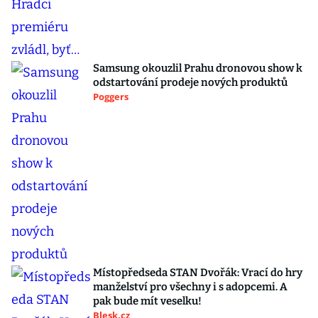
Samsung okouzlil Prahu dronovou show k
odstartování prodeje nových produktů
Poggers
Místopředseda STAN Dvořák: Vrací do hry
manželství pro všechny i s adopcemi. A
pak bude mít veselku!
Blesk.cz