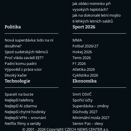
Jak obléci miminko při
vysokých teplotách?
Jak na dokonalé letní mojito
6 lehkých letních salátů
Politika
Sport 2026
Nová superdávka: kdo na ní
MMA
dosáhne?
Fotbal 2026/27
Sjezd sudetských Němců
Hokej 2026
Proč vláda zavádí EET?
Tenis 2026
Padni komu padni
F1 2026
Výpověď z práce vzor
Atletika 2026
Divoký kačer
Cyklistika 2026
Technologie
Ekonomika
SpaceX na burze
Smrt OSVČ
Nejlepší telefony
Spořicí účty
Nejlepší AI zdarma
Superdávka – změny
Nejlepší chytré hodinky
Důchody 2027
Nejlepší VPN – srovnání
Minimální mzda 2027
Netflix filmy a seriály
Senior Pas – slevy
© 2001 - 2026 Copyright
CZECH NEWS CENTER a.s.