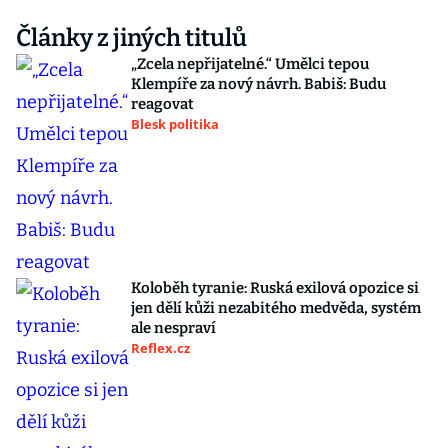
Články z jiných titulů
„Zcela nepřijatelné.“ Umělci tepou
Klempíře za nový návrh. Babiš: Budu
reagovat
Blesk politika
Koloběh tyranie: Ruská exilová opozice si
jen dělí kůži nezabitého medvěda, systém
ale nespraví
Reflex.cz