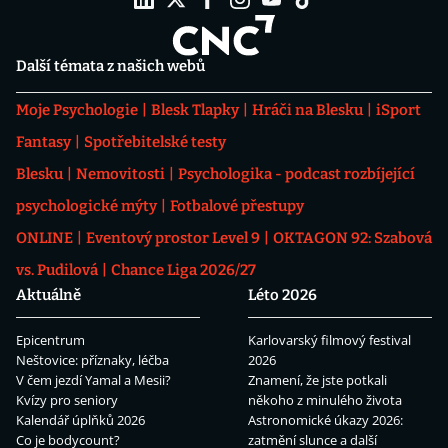
Další témata z našich webů
Moje Psychologie
Blesk Tlapky
Hráči na Blesku
iSport
Fantasy
Spotřebitelské testy
Blesku
Nemovitosti
Psychologika - podcast rozbíjející
psychologické mýty
Fotbalové přestupy
ONLINE
Eventový prostor Level 9
OKTAGON 92: Szabová
vs. Pudilová
Chance Liga 2026/27
Aktuálně
Léto 2026
Epicentrum
Karlovarský filmový festival
Neštovice: příznaky, léčba
2026
V čem jezdí Yamal a Mesii?
Znamení, že jste potkali
Kvízy pro seniory
někoho z minulého života
Kalendář úplňků 2026
Astronomické úkazy 2026:
Co je bodycount?
zatmění slunce a další