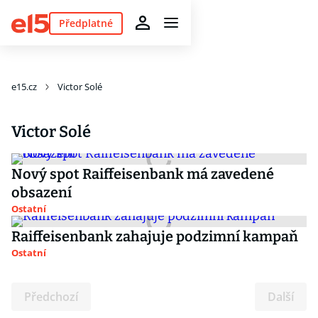
Předplatné
e15.cz
Victor Solé
Victor Solé
Nový spot Raiffeisenbank má zavedené
obsazení
Ostatní
Raiffeisenbank zahajuje podzimní kampaň
Ostatní
Předchozí
Další