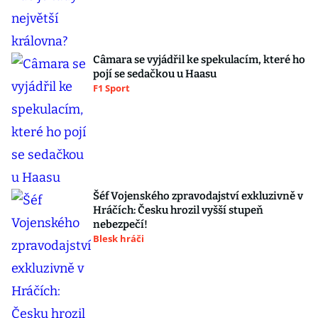
Câmara se vyjádřil ke spekulacím, které ho
pojí se sedačkou u Haasu
F1 Sport
Šéf Vojenského zpravodajství exkluzivně v
Hráčích: Česku hrozil vyšší stupeň
nebezpečí!
Blesk hráči