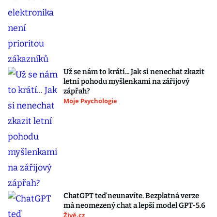
Už se nám to krátí... Jak si nenechat zkazit
letní pohodu myšlenkami na zářijový
zápřah?
Moje Psychologie
ChatGPT teď neunavíte. Bezplatná verze
má neomezený chat a lepší model GPT-5.6
Živě.cz