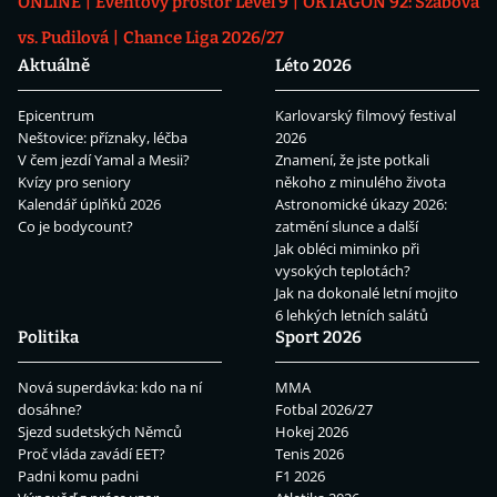
ONLINE
Eventový prostor Level 9
OKTAGON 92: Szabová
vs. Pudilová
Chance Liga 2026/27
Aktuálně
Léto 2026
Epicentrum
Karlovarský filmový festival
Neštovice: příznaky, léčba
2026
V čem jezdí Yamal a Mesii?
Znamení, že jste potkali
Kvízy pro seniory
někoho z minulého života
Kalendář úplňků 2026
Astronomické úkazy 2026:
Co je bodycount?
zatmění slunce a další
Jak obléci miminko při
vysokých teplotách?
Jak na dokonalé letní mojito
6 lehkých letních salátů
Politika
Sport 2026
Nová superdávka: kdo na ní
MMA
dosáhne?
Fotbal 2026/27
Sjezd sudetských Němců
Hokej 2026
Proč vláda zavádí EET?
Tenis 2026
Padni komu padni
F1 2026