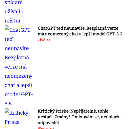
ChatGPT teď neunavíte. Bezplatná verze
má neomezený chat a lepší model GPT-5.6
Živě.cz
Kritický Priske: Nepřijatelné, tohle
nestačí. Změny? Omlouvám se, nedokážu
odpovědět
iSport.cz