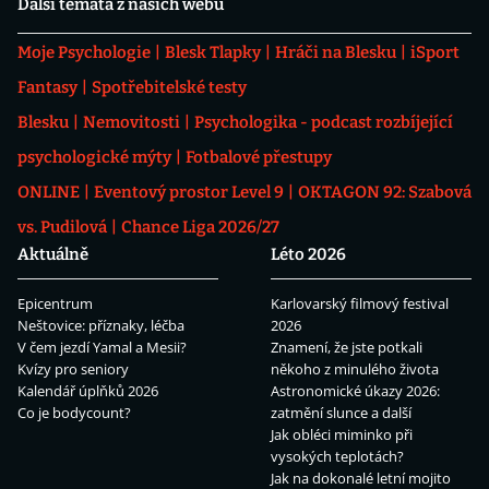
Další témata z našich webů
Moje Psychologie
Blesk Tlapky
Hráči na Blesku
iSport
Fantasy
Spotřebitelské testy
Blesku
Nemovitosti
Psychologika - podcast rozbíjející
psychologické mýty
Fotbalové přestupy
ONLINE
Eventový prostor Level 9
OKTAGON 92: Szabová
vs. Pudilová
Chance Liga 2026/27
Aktuálně
Léto 2026
Epicentrum
Karlovarský filmový festival
Neštovice: příznaky, léčba
2026
V čem jezdí Yamal a Mesii?
Znamení, že jste potkali
Kvízy pro seniory
někoho z minulého života
Kalendář úplňků 2026
Astronomické úkazy 2026:
Co je bodycount?
zatmění slunce a další
Jak obléci miminko při
vysokých teplotách?
Jak na dokonalé letní mojito