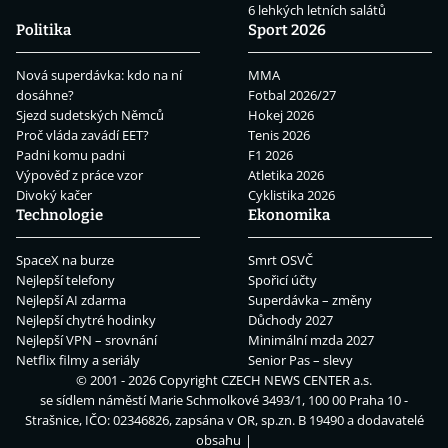
6 lehkých letních salátů
Politika
Sport 2026
Nová superdávka: kdo na ní
MMA
dosáhne?
Fotbal 2026/27
Sjezd sudetských Němců
Hokej 2026
Proč vláda zavádí EET?
Tenis 2026
Padni komu padni
F1 2026
Výpověď z práce vzor
Atletika 2026
Divoký kačer
Cyklistika 2026
Technologie
Ekonomika
SpaceX na burze
Smrt OSVČ
Nejlepší telefony
Spořicí účty
Nejlepší AI zdarma
Superdávka – změny
Nejlepší chytré hodinky
Důchody 2027
Nejlepší VPN – srovnání
Minimální mzda 2027
Netflix filmy a seriály
Senior Pas – slevy
© 2001 - 2026 Copyright
CZECH NEWS CENTER a.s.
se sídlem náměstí Marie Schmolkové 3493/1, 100 00 Praha 10 -
Strašnice, IČO: 02346826, zapsána v OR, sp.zn. B 19490 a dodavatelé
obsahu