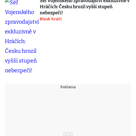
Šéf Vojenského zpravodajství exkluzivně v
Hráčích: Česku hrozil vyšší stupeň
nebezpečí!
Blesk hráči