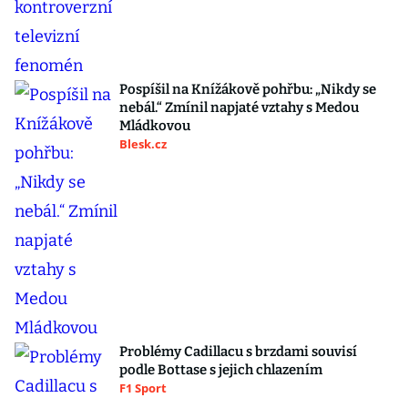
Pospíšil na Knížákově pohřbu: „Nikdy se
nebál.“ Zmínil napjaté vztahy s Medou
Mládkovou
Blesk.cz
Problémy Cadillacu s brzdami souvisí
podle Bottase s jejich chlazením
F1 Sport