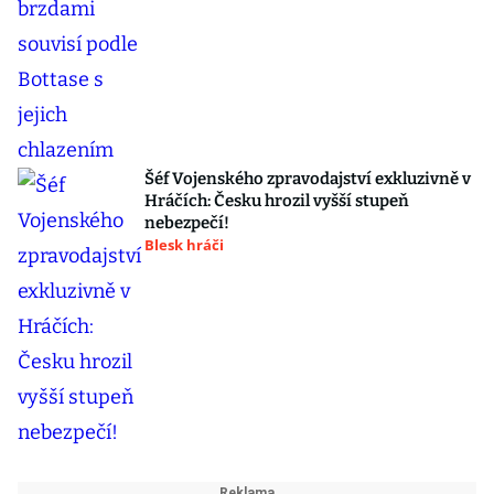
Šéf Vojenského zpravodajství exkluzivně v
Hráčích: Česku hrozil vyšší stupeň
nebezpečí!
Blesk hráči