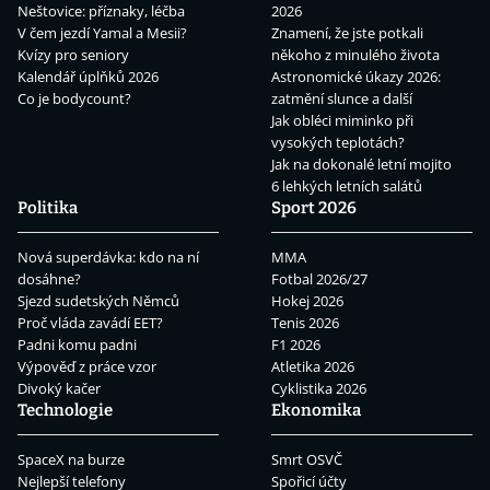
Neštovice: příznaky, léčba
2026
V čem jezdí Yamal a Mesii?
Znamení, že jste potkali
Kvízy pro seniory
někoho z minulého života
Kalendář úplňků 2026
Astronomické úkazy 2026:
Co je bodycount?
zatmění slunce a další
Jak obléci miminko při
vysokých teplotách?
Jak na dokonalé letní mojito
6 lehkých letních salátů
Politika
Sport 2026
Nová superdávka: kdo na ní
MMA
dosáhne?
Fotbal 2026/27
Sjezd sudetských Němců
Hokej 2026
Proč vláda zavádí EET?
Tenis 2026
Padni komu padni
F1 2026
Výpověď z práce vzor
Atletika 2026
Divoký kačer
Cyklistika 2026
Technologie
Ekonomika
SpaceX na burze
Smrt OSVČ
Nejlepší telefony
Spořicí účty