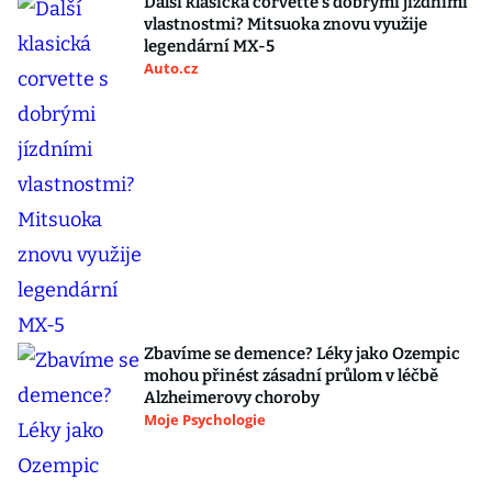
Další klasická corvette s dobrými jízdními
vlastnostmi? Mitsuoka znovu využije
legendární MX-5
Auto.cz
Zbavíme se demence? Léky jako Ozempic
mohou přinést zásadní průlom v léčbě
Alzheimerovy choroby
Moje Psychologie