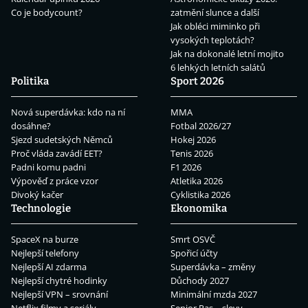
Co je bodycount?
zatmění slunce a další
Jak obléci miminko při
vysokých teplotách?
Jak na dokonalé letní mojito
6 lehkých letních salátů
Politika
Sport 2026
Nová superdávka: kdo na ní
MMA
dosáhne?
Fotbal 2026/27
Sjezd sudetských Němců
Hokej 2026
Proč vláda zavádí EET?
Tenis 2026
Padni komu padni
F1 2026
Výpověď z práce vzor
Atletika 2026
Divoký kačer
Cyklistika 2026
Technologie
Ekonomika
SpaceX na burze
Smrt OSVČ
Nejlepší telefony
Spořicí účty
Nejlepší AI zdarma
Superdávka – změny
Nejlepší chytré hodinky
Důchody 2027
Nejlepší VPN – srovnání
Minimální mzda 2027