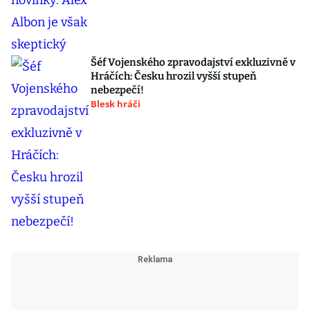
Šéf Vojenského zpravodajství exkluzivně v
Hráčích: Česku hrozil vyšší stupeň
nebezpečí!
Blesk hráči