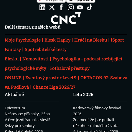
Další témata z našich webů
Moje Psychologie
Blesk Tlapky
Hráči na Blesku
iSport
Fantasy
Spotřebitelské testy
Blesku
Nemovitosti
Psychologika - podcast rozbíjející
psychologické mýty
Fotbalové přestupy
ONLINE
Eventový prostor Level 9
OKTAGON 92: Szabová
vs. Pudilová
Chance Liga 2026/27
Aktuálně
Léto 2026
Epicentrum
Karlovarský filmový festival
Neštovice: příznaky, léčba
2026
V čem jezdí Yamal a Mesii?
Znamení, že jste potkali
Kvízy pro seniory
někoho z minulého života
Kalendář úplňků 2026
Astronomické úkazy 2026: