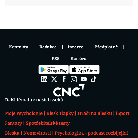
Kontakty
Redakce
Inzerce
Předplatné
RSS
Kariéra
Další témata z našich webů
Moje Psychologie
Blesk Tlapky
Hráči na Blesku
iSport
Fantasy
Spotřebitelské testy
Blesku
Nemovitosti
Psychologika - podcast rozbíjející