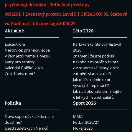
psychologické mýty
Fotbalové přestupy
ONLINE
Eventový prostor Level 9
OKTAGON 92: Szabová
vs. Pudilová
Chance Liga 2026/27
Aktuálně
Léto 2026
Epicentrum
Karlovarský filmový festival
Neštovice: příznaky, léčba
2026
V čem jezdí Yamal a Mesii?
Znamení, že jste potkali
Kvízy pro seniory
někoho z minulého života
Kalendář úplňků 2026
Astronomické úkazy 2026:
Co je bodycount?
zatmění slunce a další
Jak obléci miminko při
vysokých teplotách?
Jak na dokonalé letní mojito
6 lehkých letních salátů
Politika
Sport 2026
Nová superdávka: kdo na ní
MMA
dosáhne?
Fotbal 2026/27
Sjezd sudetských Němců
Hokej 2026