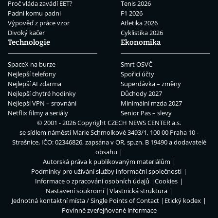
Proč vláda zavádí EET?
Tenis 2026
Padni komu padni
F1 2026
Výpověď z práce vzor
Atletika 2026
Divoký kačer
Cyklistika 2026
Technologie
Ekonomika
SpaceX na burze
Smrt OSVČ
Nejlepší telefony
Spořicí účty
Nejlepší AI zdarma
Superdávka – změny
Nejlepší chytré hodinky
Důchody 2027
Nejlepší VPN – srovnání
Minimální mzda 2027
Netflix filmy a seriály
Senior Pas – slevy
© 2001 - 2026 Copyright
CZECH NEWS CENTER a.s.
se sídlem náměstí Marie Schmolkové 3493/1, 100 00 Praha 10 -
Strašnice, IČO: 02346826, zapsána v OR, sp.zn. B 19490 a dodavatelé
obsahu
Autorská práva k publikovaným materiálům
Podmínky pro užívání služby informační společnosti
Informace o zpracování osobních údajů
Cookies
Nastavení soukromí
Vlastnická struktura
Jednotná kontaktní místa / Single Points of Contact
Etický kodex
Povinně zveřejňované informace