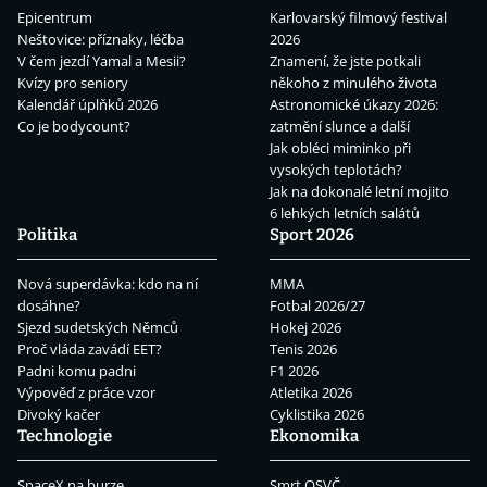
Epicentrum
Karlovarský filmový festival
Neštovice: příznaky, léčba
2026
V čem jezdí Yamal a Mesii?
Znamení, že jste potkali
Kvízy pro seniory
někoho z minulého života
Kalendář úplňků 2026
Astronomické úkazy 2026:
Co je bodycount?
zatmění slunce a další
Jak obléci miminko při
vysokých teplotách?
Jak na dokonalé letní mojito
6 lehkých letních salátů
Politika
Sport 2026
Nová superdávka: kdo na ní
MMA
dosáhne?
Fotbal 2026/27
Sjezd sudetských Němců
Hokej 2026
Proč vláda zavádí EET?
Tenis 2026
Padni komu padni
F1 2026
Výpověď z práce vzor
Atletika 2026
Divoký kačer
Cyklistika 2026
Technologie
Ekonomika
SpaceX na burze
Smrt OSVČ