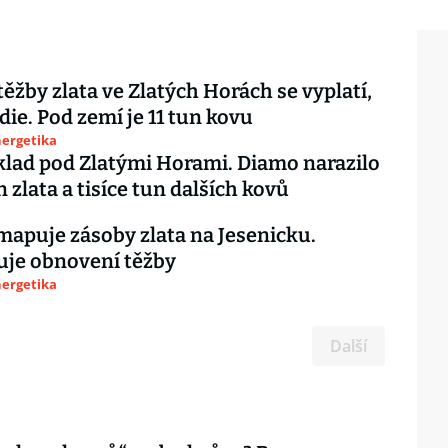
ěžby zlata ve Zlatých Horách se vyplatí,
die. Pod zemí je 11 tun kovu
nergetika
klad pod Zlatými Horami. Diamo narazilo
 zlata a tisíce tun dalších kovů
apuje zásoby zlata na Jesenicku.
uje obnovení těžby
nergetika
Další