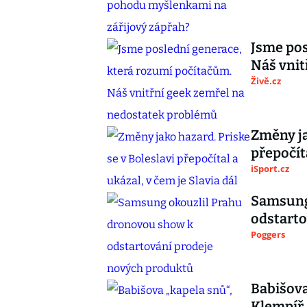
Jsme pos
Náš vnit
Živě.cz
Změny ja
přepočíta
iSport.cz
Samsung
odstarto
Poggers
Babišova
Klempíř,