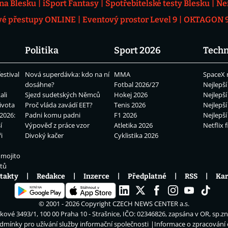
 na Blesku
iSport Fantasy
Spotřebitelské testy Blesku
Ne
vé přestupy ONLINE
Eventový prostor Level 9
OKTAGON 92
Politika
Sport 2026
Techn
estival
Nová superdávka: kdo na ní
MMA
SpaceX 
dosáhne?
Fotbal 2026/27
Nejlepší
ali
Sjezd sudetských Němců
Hokej 2026
Nejlepší
ivota
Proč vláda zavádí EET?
Tenis 2026
Nejlepší
2026:
Padni komu padni
F1 2026
Nejlepší
í
Výpověď z práce vzor
Atletika 2026
Netflix f
i
Divoký kačer
Cyklistika 2026
 mojito
átů
takty
Redakce
Inzerce
Předplatné
RSS
Kar
© 2001 - 2026 Copyright
CZECH NEWS CENTER a.s.
ové 3493/1, 100 00 Praha 10 - Strašnice, IČO: 02346826, zapsána v OR, sp.z
dmínky pro užívání služby informační společnosti
Informace o zpracování