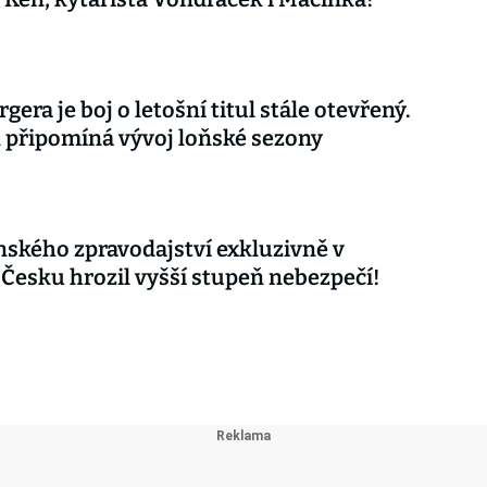
gera je boj o letošní titul stále otevřený.
připomíná vývoj loňské sezony
nského zpravodajství exkluzivně v
 Česku hrozil vyšší stupeň nebezpečí!