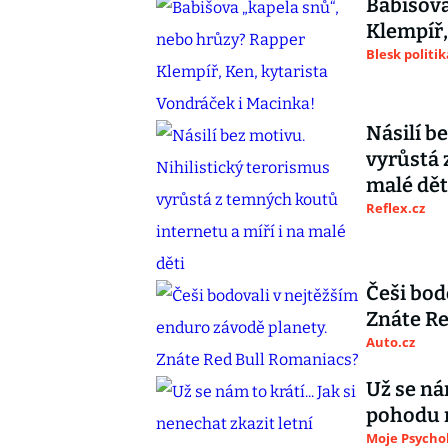
Babišova
Klempíř,
Blesk politik
Násilí b
vyrůstá 
malé dět
Reflex.cz
Češi bod
Znáte Re
Auto.cz
Už se nám
pohodu 
Moje Psycho