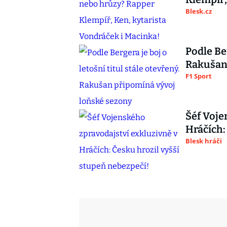
Blesk.cz
Podle Ber
Rakušan 
F1 Sport
Šéf Voje
Hráčích:
Blesk hráči