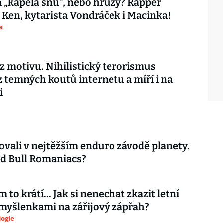
 „kapela snů“, nebo hrůzy? Rapper
 Ken, kytarista Vondráček i Macinka!
a
ez motivu. Nihilistický terorismus
z temných koutů internetu a míří i na
i
ovali v nejtěžším enduro závodě planety.
d Bull Romaniacs?
 to krátí... Jak si nenechat zkazit letní
myšlenkami na zářijový zápřah?
logie