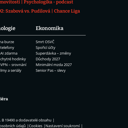
movitosti
Psychologika - podcast
: Szabová vs. Pudilová
Chance Liga
ologie
Ekonomika
na burze
Smrt OSVČ
 telefony
Spořicí účty
 AI zdarma
Superdávka – změny
 chytré hodinky
Důchody 2027
 VPN – srovnání
Minimální mzda 2027
ilmy a seriály
Senior Pas – slevy
iéra
n. B 19490 a dodavatelé obsahu
 osobních údajů
Cookies
Nastavení soukromí