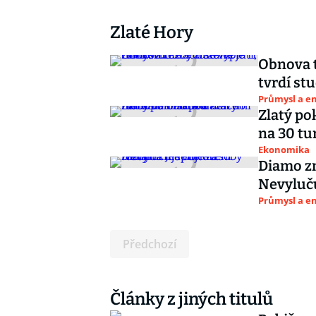
Zlaté Hory
Obnova t
tvrdí stu
Průmysl a e
Zlatý po
na 30 tun
Ekonomika
Diamo zm
Nevyluč
Průmysl a e
Předchozí
Články z jiných titulů