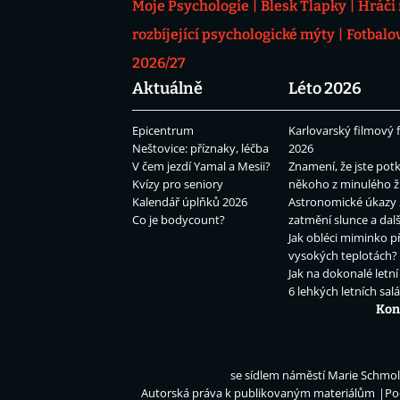
Moje Psychologie
Blesk Tlapky
Hráči
rozbíjející psychologické mýty
Fotbalo
2026/27
Aktuálně
Léto 2026
Epicentrum
Karlovarský filmový f
Neštovice: příznaky, léčba
2026
V čem jezdí Yamal a Mesii?
Znamení, že jste potk
Kvízy pro seniory
někoho z minulého ž
Kalendář úplňků 2026
Astronomické úkazy 
Co je bodycount?
zatmění slunce a dalš
Jak obléci miminko př
vysokých teplotách?
Jak na dokonalé letní
6 lehkých letních sal
Kon
se sídlem náměstí Marie Schmolk
Autorská práva k publikovaným materiálům
Po