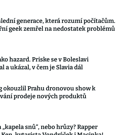
lední generace, která rozumí počítačům.
řní geek zemřel na nedostatek problémů
ko hazard. Priske se v Boleslavi
l a ukázal, v čem je Slavia dál
 okouzlil Prahu dronovou show k
vání prodeje nových produktů
 „kapela snů“, nebo hrůzy? Rapper
 Ken, kytarista Vondráček i Macinka!