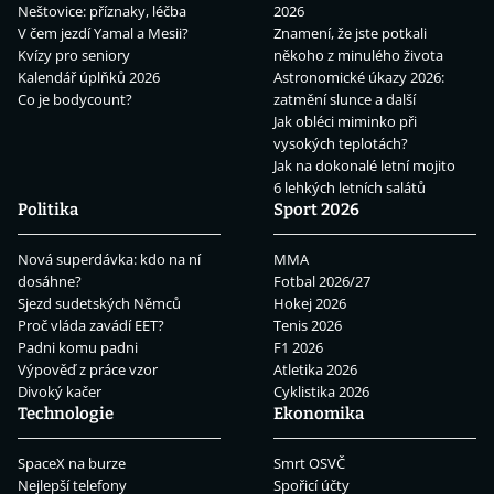
Neštovice: příznaky, léčba
2026
V čem jezdí Yamal a Mesii?
Znamení, že jste potkali
Kvízy pro seniory
někoho z minulého života
Kalendář úplňků 2026
Astronomické úkazy 2026:
Co je bodycount?
zatmění slunce a další
Jak obléci miminko při
vysokých teplotách?
Jak na dokonalé letní mojito
6 lehkých letních salátů
Politika
Sport 2026
Nová superdávka: kdo na ní
MMA
dosáhne?
Fotbal 2026/27
Sjezd sudetských Němců
Hokej 2026
Proč vláda zavádí EET?
Tenis 2026
Padni komu padni
F1 2026
Výpověď z práce vzor
Atletika 2026
Divoký kačer
Cyklistika 2026
Technologie
Ekonomika
SpaceX na burze
Smrt OSVČ
Nejlepší telefony
Spořicí účty