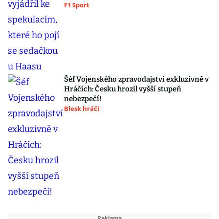
F1 Sport
Šéf Vojenského zpravodajství exkluzivně v
Hráčích: Česku hrozil vyšší stupeň
nebezpečí!
Blesk hráči