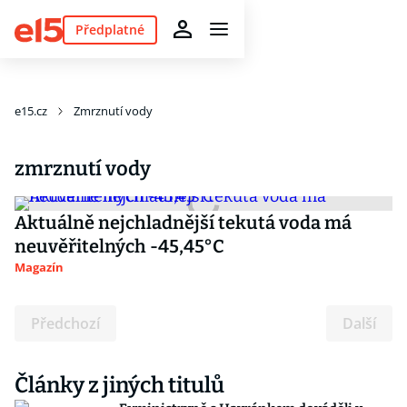
Předplatné
e15.cz
Zmrznutí vody
zmrznutí vody
Aktuálně nejchladnější tekutá voda má
neuvěřitelných -45,45°C
Magazín
Předchozí
Další
Články z jiných titulů