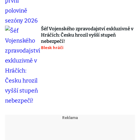
Šéf Vojenského zpravodajství exkluzivně v
Hráčích: Česku hrozil vyšší stupeň
nebezpečí!
Blesk hráči