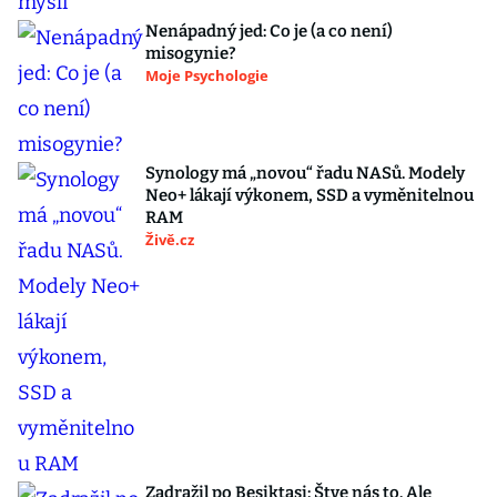
Nenápadný jed: Co je (a co není)
misogynie?
Moje Psychologie
Synology má „novou“ řadu NASů. Modely
Neo+ lákají výkonem, SSD a vyměnitelnou
RAM
Živě.cz
Zadražil po Besiktasi: Štve nás to. Ale