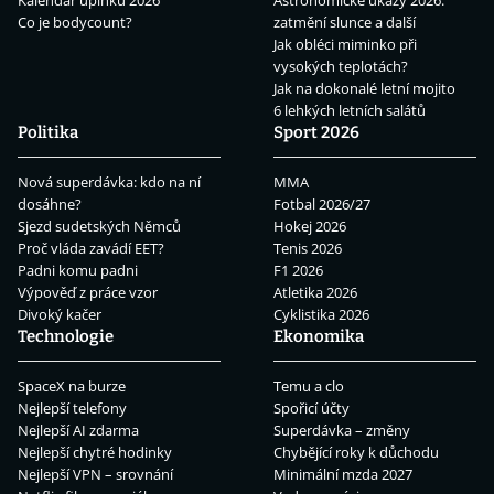
Kalendář úplňků 2026
Astronomické úkazy 2026:
Co je bodycount?
zatmění slunce a další
Jak obléci miminko při
vysokých teplotách?
Jak na dokonalé letní mojito
6 lehkých letních salátů
Politika
Sport 2026
Nová superdávka: kdo na ní
MMA
dosáhne?
Fotbal 2026/27
Sjezd sudetských Němců
Hokej 2026
Proč vláda zavádí EET?
Tenis 2026
Padni komu padni
F1 2026
Výpověď z práce vzor
Atletika 2026
Divoký kačer
Cyklistika 2026
Technologie
Ekonomika
SpaceX na burze
Temu a clo
Nejlepší telefony
Spořicí účty
Nejlepší AI zdarma
Superdávka – změny
Nejlepší chytré hodinky
Chybějící roky k důchodu
Nejlepší VPN – srovnání
Minimální mzda 2027