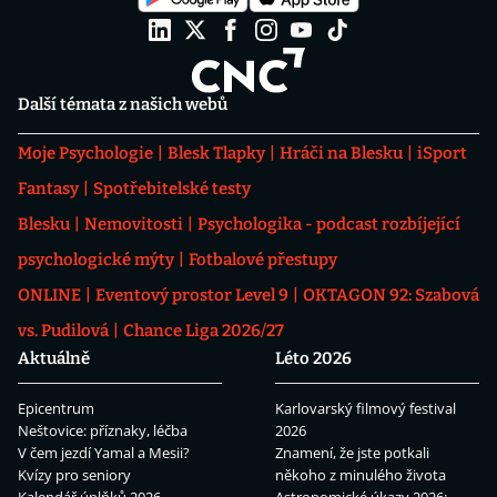
Další témata z našich webů
Moje Psychologie
Blesk Tlapky
Hráči na Blesku
iSport
Fantasy
Spotřebitelské testy
Blesku
Nemovitosti
Psychologika - podcast rozbíjející
psychologické mýty
Fotbalové přestupy
ONLINE
Eventový prostor Level 9
OKTAGON 92: Szabová
vs. Pudilová
Chance Liga 2026/27
Aktuálně
Léto 2026
Epicentrum
Karlovarský filmový festival
Neštovice: příznaky, léčba
2026
V čem jezdí Yamal a Mesii?
Znamení, že jste potkali
Kvízy pro seniory
někoho z minulého života